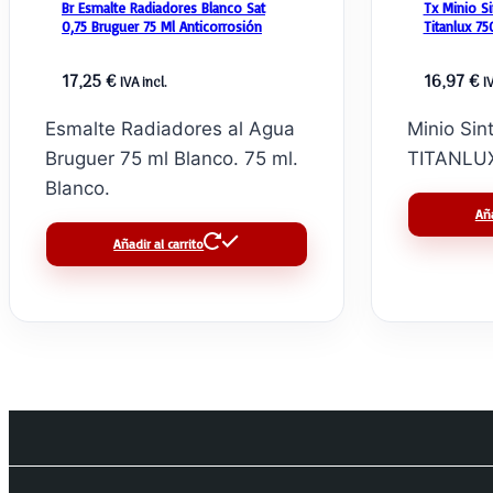
Br Esmalte Radiadores Blanco Sat
Tx Minio Si
0,75 Bruguer 75 Ml Anticorrosión
Titanlux 75
17,25
€
16,97
€
IVA incl.
I
Esmalte Radiadores al Agua
Minio Sin
Bruguer 75 ml Blanco. 75 ml.
TITANLUX
Blanco.
Aña
Añadir al carrito