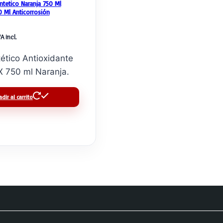
ntetico Naranja 750 Ml
0 Ml Anticorrosión
VA incl.
tético Antioxidante
 750 ml Naranja.
dir al carrito