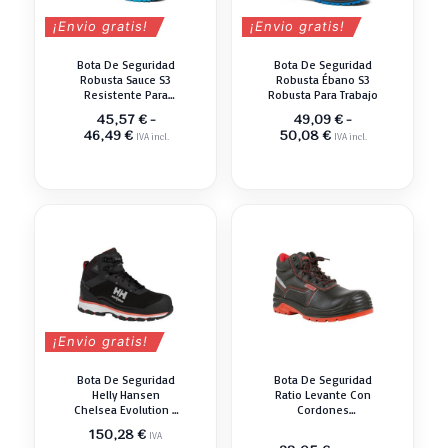
¡Envio gratis!
¡Envio gratis!
Bota De Seguridad
Bota De Seguridad
Robusta Sauce S3
Robusta Ébano S3
Resistente Para
Robusta Para Trabajo
Trabajo
45,57
€
-
49,09
€
-
Rango
Rango
46,49
€
50,08
€
IVA incl.
IVA incl.
de
de
precios:
precios:
desde
desde
45,57 €
49,09 €
hasta
hasta
46,49 €
50,08 €
¡Envio gratis!
Bota De Seguridad
Bota De Seguridad
Helly Hansen
Ratio Levante Con
Chelsea Evolution 2
Cordones
S3 Negro Naranja
Resistente
150,28
€
IVA