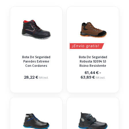
¡Envio gratis!
Bota De Seguridad
Bota De Seguridad
Paredes Extreme
Robusta 92094 S3
Con Cordones
Ricino Resistente
61,44
€
-
Rango
28,22
€
63,89
€
IVA incl.
IVA incl.
de
precios:
desde
61,44 €
hasta
63,89 €