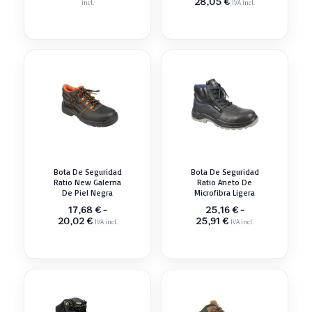
28,05
€
incl.
IVA incl.
Bota De Seguridad
Bota De Seguridad
Ratio New Galerna
Ratio Aneto De
De Piel Negra
Microfibra Ligera
17,68
€
-
25,16
€
-
Rango
Rango
20,02
€
25,91
€
IVA incl.
IVA incl.
de
de
precios:
precios:
desde
desde
17,68 €
25,16 €
hasta
hasta
20,02 €
25,91 €