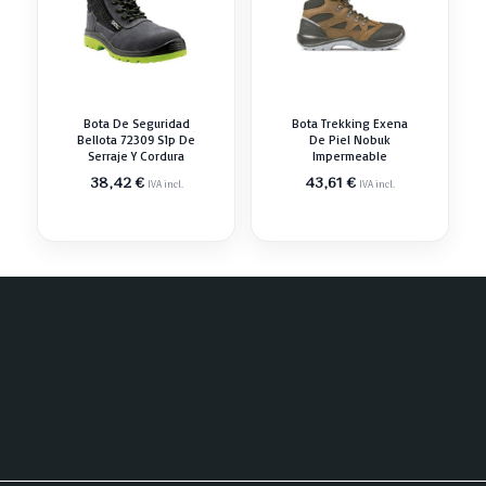
Bota De Seguridad
Bota Trekking Exena
Bellota 72309 S1p De
De Piel Nobuk
Serraje Y Cordura
Impermeable
38,42
€
43,61
€
IVA incl.
IVA incl.