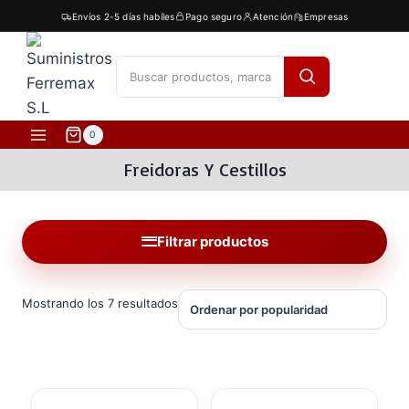
Saltar
Envíos 2-5 días habíles
Pago seguro
Atención
Empresas
al
contenido
[fibosearch]
0
Freidoras Y Cestillos
Filtrar productos
Ordenado
Mostrando los 7 resultados
por
popularidad