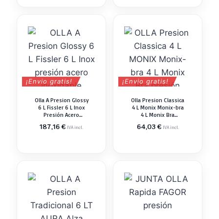
¡Envio gratis!
¡Envio gratis!
Olla A Presion Glossy
Olla Presion Classica
6 L Fissler 6 L Inox
4 L Monix Monix-bra
Presión Acero
4 L Monix Bra
Inoxidable
Presión
187,16
€
64,03
€
IVA incl.
IVA incl.