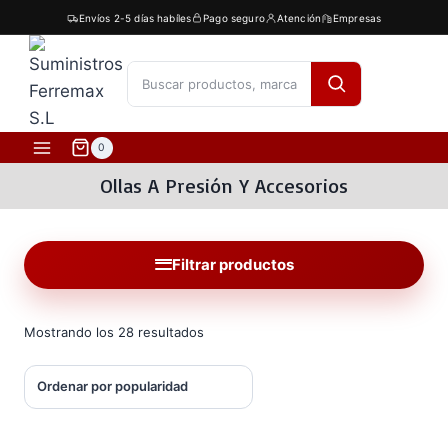
Saltar
Envíos 2-5 días habíles
Pago seguro
Atención
Empresas
al
contenido
[fibosearch]
0
Ollas A Presión Y Accesorios
Filtrar productos
Ordenado
Mostrando los 28 resultados
por
popularidad