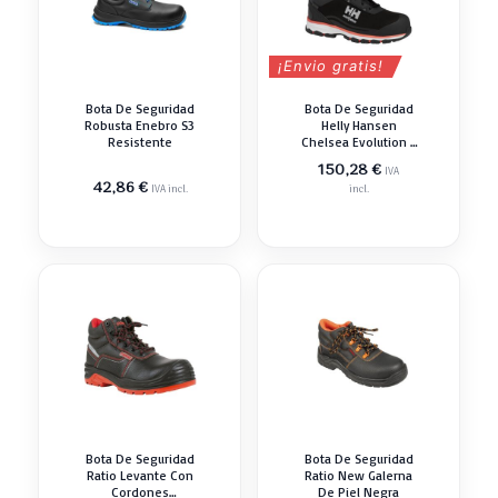
¡Envio gratis!
Bota De Seguridad
Bota De Seguridad
Robusta Enebro S3
Helly Hansen
Resistente
Chelsea Evolution 2
S3 Negro Naranja
150,28
€
IVA
42,86
€
IVA incl.
incl.
Bota De Seguridad
Bota De Seguridad
Ratio Levante Con
Ratio New Galerna
Cordones
De Piel Negra