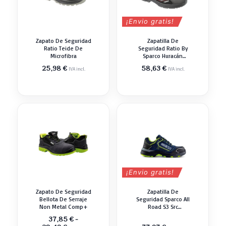
¡Envio gratis!
Zapato De Seguridad
Zapatilla De
Ratio Teide De
Seguridad Ratio By
Microfibra
Sparco Huracán
Deportiva
25,98
€
58,63
€
IVA incl.
IVA incl.
¡Envio gratis!
Zapato De Seguridad
Zapatilla De
Bellota De Serraje
Seguridad Sparco All
Non Metal Comp+
Road S3 Src
Todoterreno
37,85
€
-