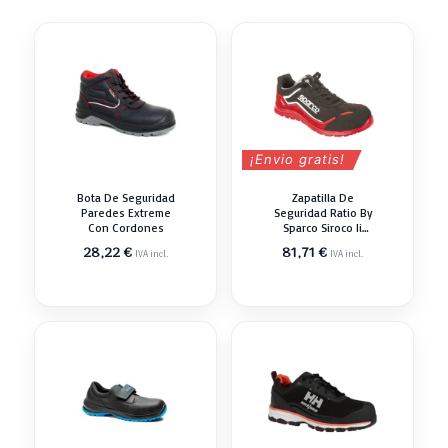
¡Envio gratis!
Bota De Seguridad
Zapatilla De
Paredes Extreme
Seguridad Ratio By
Con Cordones
Sparco Siroco Ii
Deportiva
28,22
€
81,71
€
IVA incl.
IVA incl.