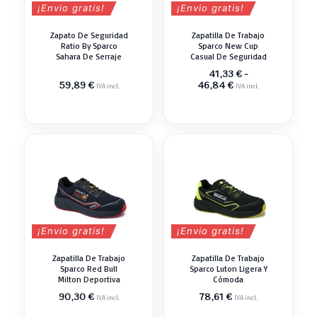
¡Envio gratis!
¡Envio gratis!
Zapato De Seguridad
Zapatilla De Trabajo
Ratio By Sparco
Sparco New Cup
Sahara De Serraje
Casual De Seguridad
41,33
€
-
Rango
59,89
€
46,84
€
IVA incl.
IVA incl.
de
precios:
desde
41,33 €
hasta
46,84 €
¡Envio gratis!
¡Envio gratis!
Zapatilla De Trabajo
Zapatilla De Trabajo
Sparco Red Bull
Sparco Luton Ligera Y
Milton Deportiva
Cómoda
90,30
€
78,61
€
IVA incl.
IVA incl.