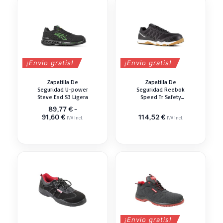
hasta
hasta
103,93 €
89,68 €
¡Envio gratis!
¡Envio gratis!
Zapatilla De
Zapatilla De
Seguridad U-power
Seguridad Reebok
Steve Esd S3 Ligera
Speed Tr Safety
Deportiva
89,77
€
-
Rango
91,60
€
114,52
€
IVA incl.
IVA incl.
de
precios:
desde
89,77 €
hasta
91,60 €
¡Envio gratis!