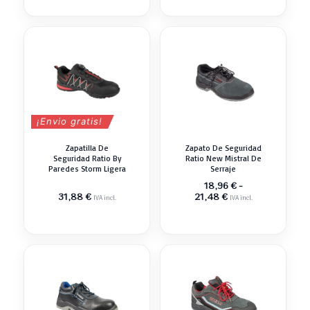
precios:
precios:
desde
desde
18,39 €
24,97 €
hasta
hasta
18,40 €
26,27 €
¡Envio gratis!
Zapatilla De
Zapato De Seguridad
Seguridad Ratio By
Ratio New Mistral De
Paredes Storm Ligera
Serraje
18,96
€
-
Rango
31,88
€
21,48
€
IVA incl.
IVA incl.
de
precios:
desde
18,96 €
hasta
21,48 €