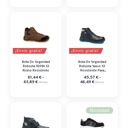
¡Envio gratis!
¡Envio gratis!
Bota De Seguridad
Bota De Seguridad
Robusta 92094 S3
Robusta Sauce S3
Ricino Resistente
Resistente Para
Trabajo
61,44
€
-
45,57
€
-
Rango
Rango
63,89
€
46,49
€
IVA incl.
IVA incl.
de
de
precios:
precios:
desde
desde
61,44 €
45,57 €
hasta
hasta
63,89 €
46,49 €
Novedad