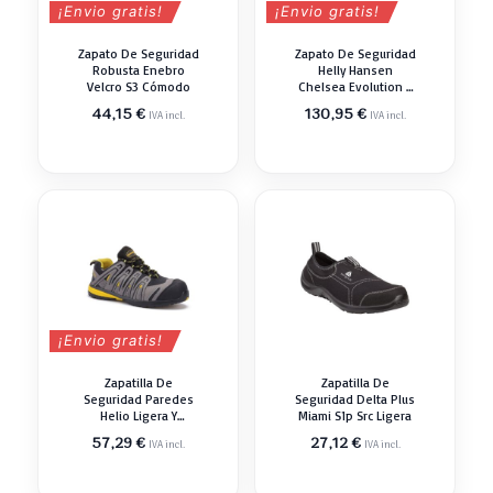
¡Envio gratis!
¡Envio gratis!
Zapato De Seguridad
Zapato De Seguridad
Robusta Enebro
Helly Hansen
Velcro S3 Cómodo
Chelsea Evolution 2
Low S3
44,15
€
130,95
€
IVA incl.
IVA incl.
¡Envio gratis!
Zapatilla De
Zapatilla De
Seguridad Paredes
Seguridad Delta Plus
Helio Ligera Y
Miami S1p Src Ligera
Cómoda
57,29
€
27,12
€
IVA incl.
IVA incl.