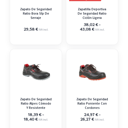
Zapato De Seguridad
Zapatilla Deportiva
Ratio Bora S1p De
De Seguridad Ratio
Serraje
Ciclón Ligera
38,02
€
-
Rango
29,58
€
43,08
€
IVA incl.
IVA incl.
de
precios:
desde
38,02 €
hasta
43,08 €
Zapato De Seguridad
Zapato De Seguridad
Ratio Alpes Cómodo
Ratio Poniente Con
Y Resistente
Cordones
18,39
€
-
24,97
€
-
Rango
Rango
18,40
€
26,27
€
IVA incl.
IVA incl.
de
de