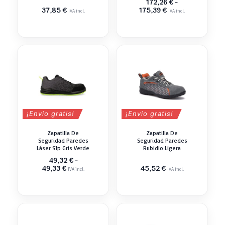
172,26
€
-
Rango
37,85
€
175,39
€
IVA incl.
IVA incl.
de
precios:
desde
172,26 €
hasta
175,39 €
¡Envio gratis!
¡Envio gratis!
Zapatilla De
Zapatilla De
Seguridad Paredes
Seguridad Paredes
Láser S1p Gris Verde
Rubidio Ligera
49,32
€
-
Rango
49,33
€
45,52
€
IVA incl.
IVA incl.
de
precios:
desde
49,32 €
hasta
49,33 €