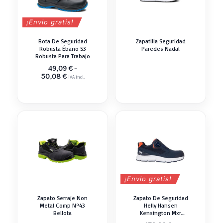
¡Envio gratis!
Bota De Seguridad
Zapatilla Seguridad
Robusta Ébano S3
Paredes Nadal
Robusta Para Trabajo
49,09
€
-
Rango
50,08
€
IVA incl.
de
precios:
desde
49,09 €
hasta
50,08 €
¡Envio gratis!
Zapato Serraje Non
Zapato De Seguridad
Metal Comp Nº43
Helly Hansen
Bellota
Kensington Mxr
Resistente