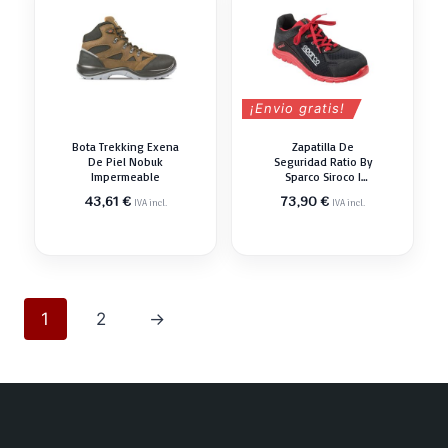
¡Envio gratis!
Bota Trekking Exena
Zapatilla De
De Piel Nobuk
Seguridad Ratio By
Impermeable
Sparco Siroco I
Deportiva
43,61
€
73,90
€
IVA incl.
IVA incl.
1
2
→