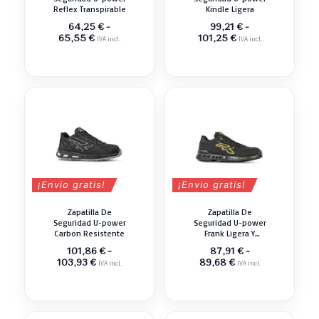
Reflex Transpirable
Kindle Ligera
64,25
€
-
99,21
€
-
Rango
Rango
65,55
€
101,25
€
IVA incl.
IVA incl.
de
de
precios:
precios:
desde
desde
64,25 €
99,21 €
hasta
hasta
65,55 €
101,25 €
¡Envio gratis!
¡Envio gratis!
Zapatilla De
Zapatilla De
Seguridad U-power
Seguridad U-power
Carbon Resistente
Frank Ligera Y
Cómoda
101,86
€
-
87,91
€
-
Rango
Rango
103,93
€
89,68
€
IVA incl.
IVA incl.
de
de
precios:
precios:
desde
desde
101,86 €
87,91 €