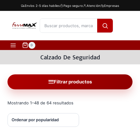
Saltar
Envíos 2-5 días habíles
Pago seguro
Atención
Empresas
al
contenido
[fibosearch]
0
Calzado De Seguridad
Filtrar productos
Ordenado
Mostrando 1–48 de 64 resultados
por
popularidad