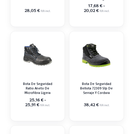
Resistente
17,68
€
-
Rango
28,05
€
20,02
€
IVA incl.
IVA incl.
de
precios:
desde
17,68 €
hasta
20,02 €
Bota De Seguridad
Bota De Seguridad
Ratio Aneto De
Bellota 72309 S1p De
Microfibra Ligera
Serraje Y Cordura
25,16
€
-
Rango
25,91
€
38,42
€
IVA incl.
IVA incl.
de
precios:
desde
25,16 €
hasta
25,91 €