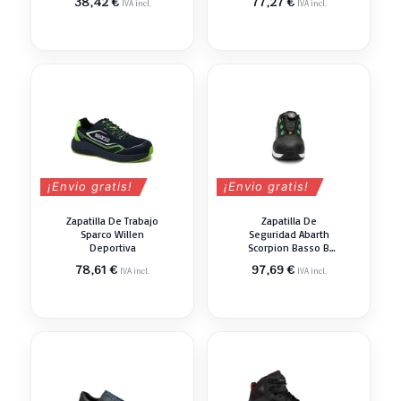
Rango
38,42
€
77,27
€
IVA incl.
IVA incl.
de
precios:
desde
37,85 €
hasta
38,42 €
¡Envio gratis!
¡Envio gratis!
Zapatilla De Trabajo
Zapatilla De
Sparco Willen
Seguridad Abarth
Deportiva
Scorpion Basso B
Deportiva
78,61
€
97,69
€
IVA incl.
IVA incl.