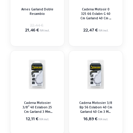
Arnes Garland Doble
Cadena Motosir 0
Recambio
325 66 Eslabn G 40
Cm Garland 40 Cm 5
Mm Recambio
El
22,44
€
El
precio
21,46
€
22,47
€
IVA incl.
IVA incl.
precio
original
actual
era:
es:
22,44 €.
21,46 €.
Cadena Motosier
Cadena Motosier 3/8
3/8″ 40 Eslabon 25
Bp 56 Eslabon 40 Cm
Cm Garland 3 Mm
Garland 40 Cm 3 Mm
Recambio
Recambio
12,11
€
16,89
€
IVA incl.
IVA incl.