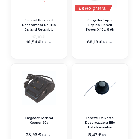
¡Envio gratis!
Cabezal Universal
Cargador Super
Desbrozador De Hilo
Rapido Einhell
Garland Recambio
Power X 18v. 8 Ah
El
17,30
€
El
precio
16,54
€
68,18
€
IVA incl.
IVA incl.
precio
original
actual
era:
es:
17,30 €.
16,54 €.
Cargador Garland
Cabezal Universal
Keeper 20v
Desbrozadora Hilo
Lista Recambio
28,93
€
5,47
€
IVA incl.
IVA incl.