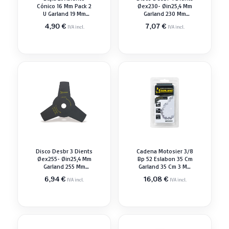
Cónico 16 Mm Pack 2
Øex230- Øin25,4 Mm
U Garland 19 Mm
Garland 230 Mm
Recambio
Recambio
4,90
€
7,07
€
IVA incl.
IVA incl.
Disco Desbr 3 Dients
Cadena Motosier 3/8
Øex255- Øin25,4 Mm
Bp 52 Eslabon 35 Cm
Garland 255 Mm
Garland 35 Cm 3 Mm
Recambio
Recambio
6,94
€
16,08
€
IVA incl.
IVA incl.