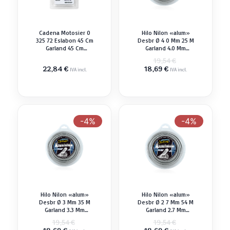
Cadena Motosier 0
Hilo Nilon «alum»
325 72 Eslabon 45 Cm
Desbr Ø 4 0 Mm 25 M
Garland 45 Cm
Garland 4.0 Mm
325x72 Recambio
Recambio
El
19,54
€
El
precio
22,84
€
18,69
€
IVA incl.
IVA incl.
precio
original
actual
era:
es:
19,54 €.
18,69 €.
-4%
-4%
Hilo Nilon «alum»
Hilo Nilon «alum»
Desbr Ø 3 Mm 35 M
Desbr Ø 2 7 Mm 54 M
Garland 3.3 Mm
Garland 2.7 Mm
Recambio
Recambio
El
El
19,54
€
19,54
€