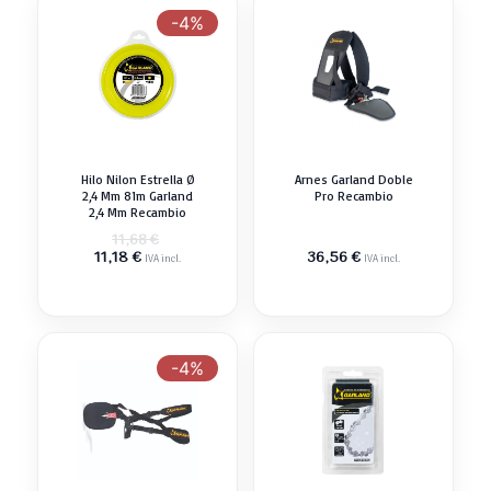
-4%
Hilo Nilon Estrella Ø
Arnes Garland Doble
2,4 Mm 81m Garland
Pro Recambio
2,4 Mm Recambio
El
11,68
€
El
precio
11,18
€
36,56
€
IVA incl.
IVA incl.
precio
original
actual
era:
es:
11,68 €.
11,18 €.
-4%