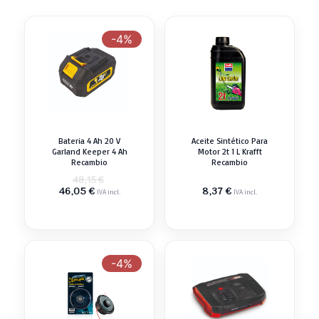
-4%
Bateria 4 Ah 20 V
Aceite Sintético Para
Garland Keeper 4 Ah
Motor 2t 1 L Krafft
Recambio
Recambio
El
48,15
€
El
precio
46,05
€
8,37
€
IVA incl.
IVA incl.
precio
original
actual
era:
es:
48,15 €.
46,05 €.
-4%