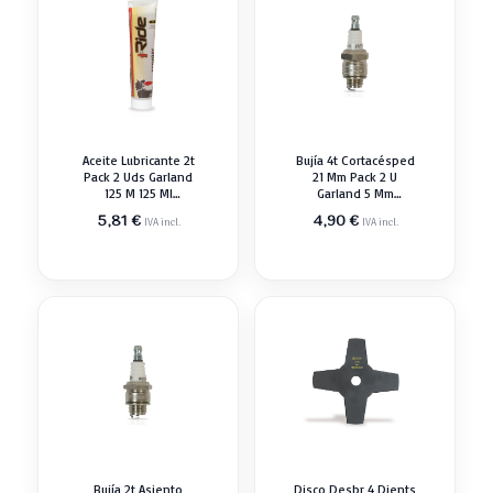
Aceite Lubricante 2t
Bujía 4t Cortacésped
Pack 2 Uds Garland
21 Mm Pack 2 U
125 M 125 Ml
Garland 5 Mm
Recambio
Recambio
5,81
€
4,90
€
IVA incl.
IVA incl.
Bujía 2t Asiento
Disco Desbr 4 Dients