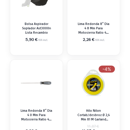
Bolsa Aspirador
Lima Redonda 8″ Dia
Soplador Ast3000n
4 8 Mm Para
Lista Recambio
Motosierra Ratio 4.8
Mm Recambio
5,90
€
2,26
€
IVA incl.
IVA incl.
-4%
Lima Redonda 8″ Dia
Hilo Nilon
4 0 Mm Para
Cortab/desbroz Ø 2,4
Motosierra Ratio 4.0
Mm 81 M Garland
Mm Recambio
Recambio
El
11,87
€