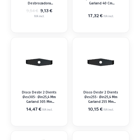
Desbrozadora
Garland 40 Cm
Garland Recambio
Recambio
El
El
9,13
€
9,54
€
precio
precio
17,32
€
IVA incl.
IVA incl.
original
actual
era:
es:
9,54 €.
9,13 €.
Disco Desbr 2 Dients
Disco Desbr 2 Dients
Øex305- Øin25,4 Mm
Øex255- Øin25,4 Mm
Garland 305 Mm
Garland 255 Mm
Recambio
Recambio
14,47
€
10,15
€
IVA incl.
IVA incl.