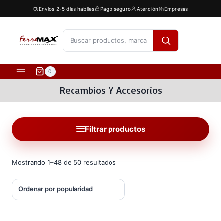
Saltar
Envíos 2-5 días habíles
Pago seguro
Atención
Empresas
al
contenido
[fibosearch]
0
Recambios Y Accesorios
Filtrar productos
Ordenado
Mostrando 1–48 de 50 resultados
por
popularidad