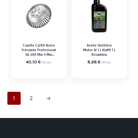
Cepillo Cz200 Acero
Aceite Sintético
Trenzado Profesional
Motor 4t 1 L Krafft 1 L
Sit 200 Mm 4 Mm
Recambio
Recambio
40,10
€
8,68
€
IVA incl.
IVA incl.
1
2
→