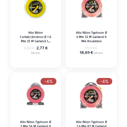
Hilo Nilon
Hilo Nilon Typhoon Ø
Cortab/desbroz Ø 1 6
4 Mm 32 M Garland 0
Mm 25 M Garland 1.6
Mm Recambio
Mm Recambio
El
El
El
2,77
€
3,02
€
19,54
€
precio
precio
El
precio
18,69
€
IVA incl.
IVA incl.
original
actual
precio
original
era:
es:
actual
era:
3,02 €.
2,77 €.
es:
19,54 €.
18,69 €.
-4%
-4%
Hilo Nilon Typhoon Ø
Hilo Nilon Typhoon Ø
3 Mm 56 M Garland 0
2,4 Mm 87 M Garland