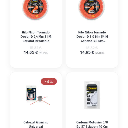
Hilo Nilon Tornado
Hilo Nilon Tornado
Desbr Ø 2,4 Mm 81 M
Desbr Ø 3 0 Mm 54 M
Garland Recambio
Garland 3.0 Mm
Recambio
El
El
15,32
€
15,32
€
El
precio
El
precio
14,65
€
14,65
€
IVA incl.
IVA incl.
precio
original
precio
original
actual
era:
actual
era:
es:
15,32 €.
es:
15,32 €.
14,65 €.
14,65 €.
-4%
Cabezal Aluminio
Cadena Motosier 3/8
Universal
Bp 57 Eslabon 40 Cm