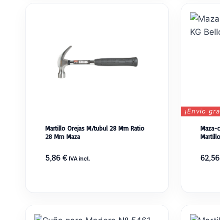
¡Envio gra
Martillo Orejas M/tubul 28 Mm Ratio
Maza-c
28 Mm Maza
Martill
5,86
€
62,5
IVA incl.