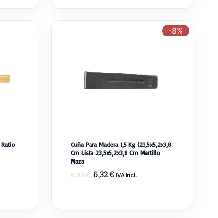
-8%
 Ratio
Cuña Para Madera 1,5 Kg (23,5x5,2x3,8
Cm Lista 23,5x5,2x3,8 Cm Martillo
Maza
El
El
6,32
€
6,90
€
IVA incl.
precio
precio
original
actual
era:
es: