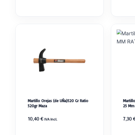
Martillo Orejas (de UÑa)520 Gr Ratio
Martil
520gr Maza
25 Mm
10,40
€
7,30
IVA incl.