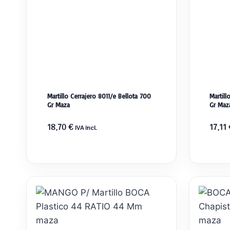
Martillo Cerrajero 8011/e Bellota 700
Martill
Gr Maza
Gr Maz
18,70
€
17,11
IVA incl.