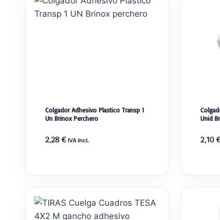
Colgador Adhesivo Plastico Transp 1
Colgado
Un Brinox Perchero
Unid B
2,28
€
2,10
IVA incl.