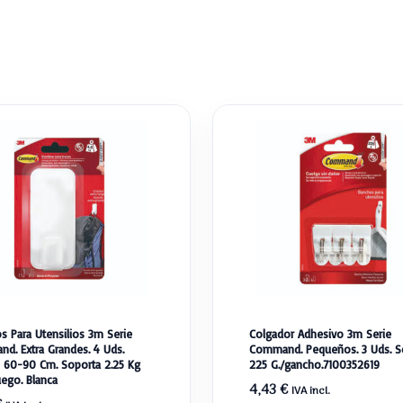
s Para Utensilios 3m Serie
Colgador Adhesivo 3m Serie
d. Extra Grandes. 4 Uds.
Command. Pequeños. 3 Uds. S
 60-90 Cm. Soporta 2.25 Kg
225 G./gancho.7100352619
uego. Blanca
4,43
€
IVA incl.