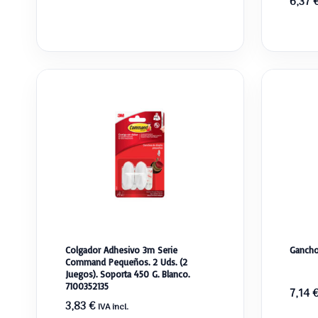
6,37
Colgador Adhesivo 3m Serie
Gancho
Command Pequeños. 2 Uds. (2
Juegos). Soporta 450 G. Blanco.
7100352135
7,14
3,83
€
IVA incl.