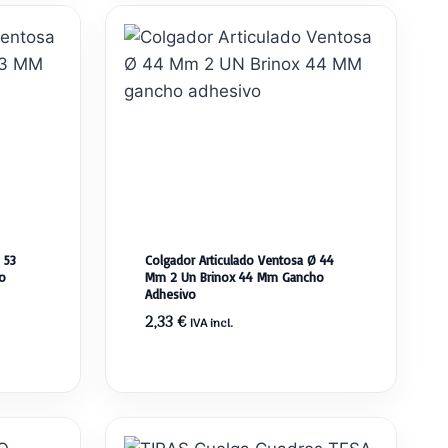
 53
Colgador Articulado Ventosa Ø 44
o
Mm 2 Un Brinox 44 Mm Gancho
Adhesivo
2,33
€
IVA incl.