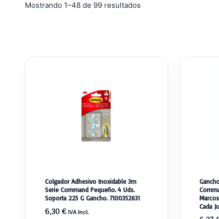
Ordenado
Mostrando 1–48 de 99 resultados
por
popularidad
Colgador Adhesivo Inoxidable 3m
Gancho
Serie Command Pequeño. 4 Uds.
Comman
Soporta 225 G Gancho. 7100352631
Marcos
Cada J
6,30
€
IVA incl.