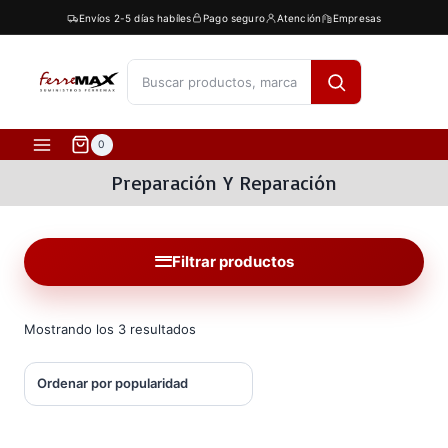
Saltar
Envíos 2-5 días habíles
Pago seguro
Atención
Empresas
al
contenido
[fibosearch]
0
Preparación Y Reparación
Filtrar productos
Ordenado
Mostrando los 3 resultados
por
popularidad