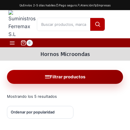
Saltar
Envíos 2-5 días habíles
Pago seguro
Atención
Empresas
al
contenido
[fibosearch]
0
Hornos Microondas
Filtrar productos
Ordenado
Mostrando los 5 resultados
por
popularidad