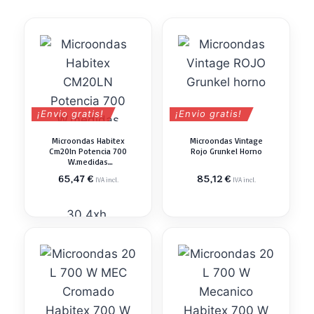
¡Envio gratis!
¡Envio gratis!
Microondas Habitex
Microondas Vintage
Cm20ln Potencia 700
Rojo Grunkel Horno
W.medidas
Exteriores 24,3 X
65,47
€
85,12
€
IVA incl.
IVA incl.
44,6xh.33.6
Cm.medidas
Interiores 20,2 X
30,4xh.