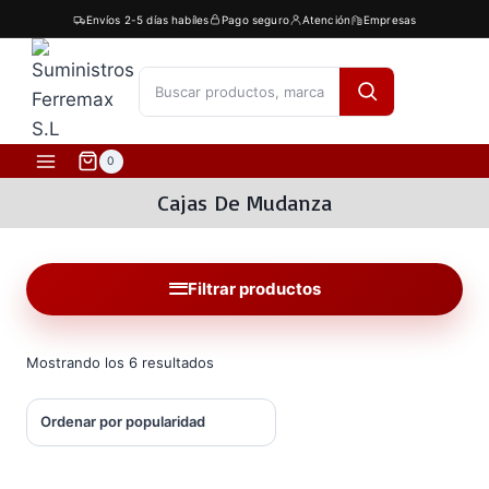
Saltar
Envíos 2-5 días habíles
Pago seguro
Atención
Empresas
al
contenido
[fibosearch]
0
Cajas De Mudanza
Filtrar productos
Ordenado
Mostrando los 6 resultados
por
popularidad