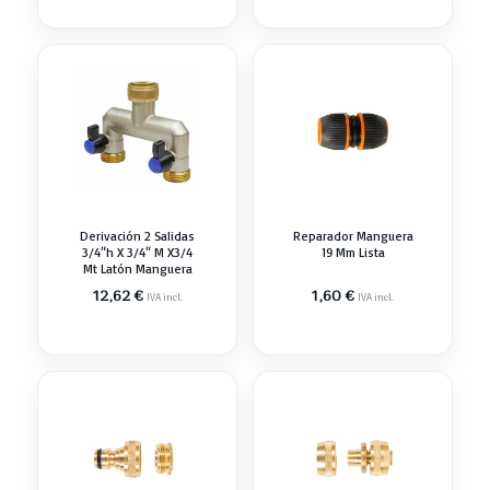
Derivación 2 Salidas
Reparador Manguera
3/4″h X 3/4″ M X3/4
19 Mm Lista
Mt Latón Manguera
12,62
€
1,60
€
IVA incl.
IVA incl.