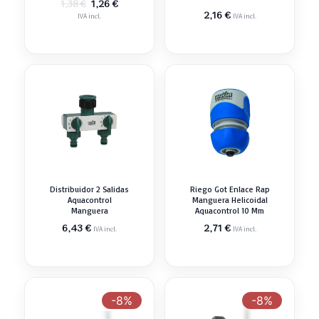
El
El
1,26
€
1,38
€
precio
precio
2,16
€
IVA incl.
IVA incl.
original
actual
era:
es:
1,38 €.
1,26 €.
Distribuidor 2 Salidas
Riego Got Enlace Rap
Aquacontrol
Manguera Helicoidal
Manguera
Aquacontrol 10 Mm
6,43
€
2,71
€
IVA incl.
IVA incl.
-8%
-8%