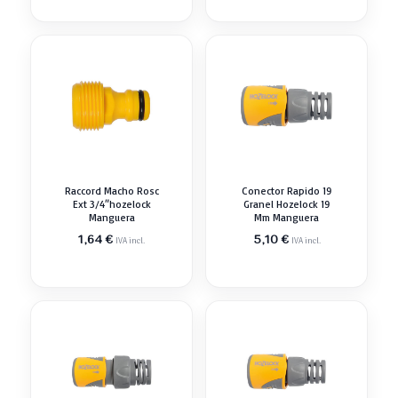
era:
es:
era:
es:
1,54 €.
1,41 €.
1,06 €.
0,97 €.
Raccord Macho Rosc
Conector Rapido 19
Ext 3/4″hozelock
Granel Hozelock 19
Manguera
Mm Manguera
1,64
€
5,10
€
IVA incl.
IVA incl.