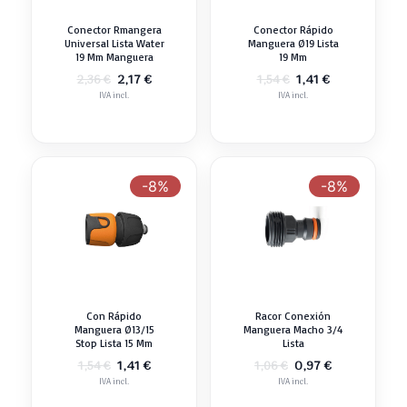
Conector Rmangera
Conector Rápido
Universal Lista Water
Manguera Ø19 Lista
19 Mm Manguera
19 Mm
El
El
El
El
2,17
€
1,41
€
2,36
€
1,54
€
precio
precio
precio
precio
IVA incl.
IVA incl.
original
actual
original
actual
era:
es:
era:
es:
2,36 €.
2,17 €.
1,54 €.
1,41 €.
-8%
-8%
Con Rápido
Racor Conexión
Manguera Ø13/15
Manguera Macho 3/4
Stop Lista 15 Mm
Lista
El
El
El
El
1,41
€
0,97
€
1,54
€
1,06
€
precio
precio
precio
precio
IVA incl.
IVA incl.
original
actual
original
actual