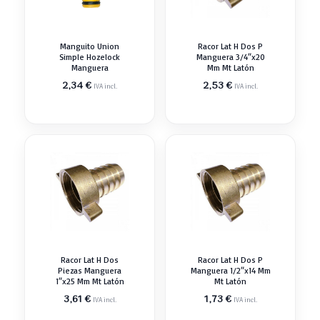
Manguito Union
Racor Lat H Dos P
Simple Hozelock
Manguera 3/4″x20
Manguera
Mm Mt Latón
2,34
€
2,53
€
IVA incl.
IVA incl.
Racor Lat H Dos
Racor Lat H Dos P
Piezas Manguera
Manguera 1/2″x14 Mm
1″x25 Mm Mt Latón
Mt Latón
3,61
€
1,73
€
IVA incl.
IVA incl.