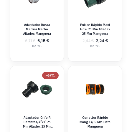
Adaptador Rosca
Enlace Rápido Maxi
Metrica Macho
Flow 25 Mm Altadex
Altadex Manguera
25 Mm Manguera
El
El
El
El
6,15
€
2,24
€
6,71
€
2,44
€
precio
precio
precio
precio
IVA incl.
IVA incl.
original
actual
original
actual
era:
es:
era:
es:
6,71 €.
6,15 €.
2,44 €.
2,24 €.
-9%
Adaptador Grifo R
Conector Rápido
Hembra3/4″x1″ 25
Mang 13/15 Mm Lista
Mm Altadex 25 Mm
Manguera
Manguera