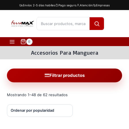
Saltar
Envíos 2-5 días habíles
Pago seguro
Atención
Empresas
al
contenido
[fibosearch]
0
Accesorios Para Manguera
Filtrar productos
Ordenado
Mostrando 1–48 de 62 resultados
por
popularidad