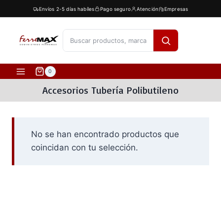
Saltar
Envíos 2-5 días habíles
Pago seguro
Atención
Empresas
al
contenido
[fibosearch]
0
Accesorios Tubería Polibutileno
No se han encontrado productos que
coincidan con tu selección.