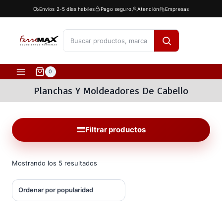
Saltar
Envíos 2-5 días habíles
Pago seguro
Atención
Empresas
al
contenido
[fibosearch]
0
Planchas Y Moldeadores De Cabello
Filtrar productos
Ordenado
Mostrando los 5 resultados
por
popularidad