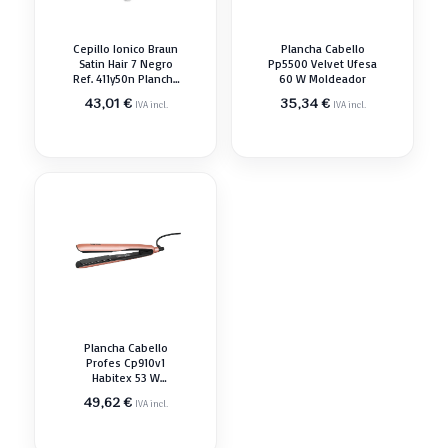
Cepillo Ionico Braun
Plancha Cabello
Satin Hair 7 Negro
Pp5500 Velvet Ufesa
Ref. 411y50n Plancha
60 W Moldeador
Moldeador
43,01
€
35,34
€
IVA incl.
IVA incl.
Plancha Cabello
Profes Cp910v1
Habitex 53 W
Moldeador
49,62
€
IVA incl.