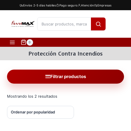
Saltar
Envíos 2-5 días habíles
Pago seguro
Atención
Empresas
al
contenido
[fibosearch]
0
Protección Contra Incendios
Filtrar productos
Ordenado
Mostrando los 2 resultados
por
popularidad