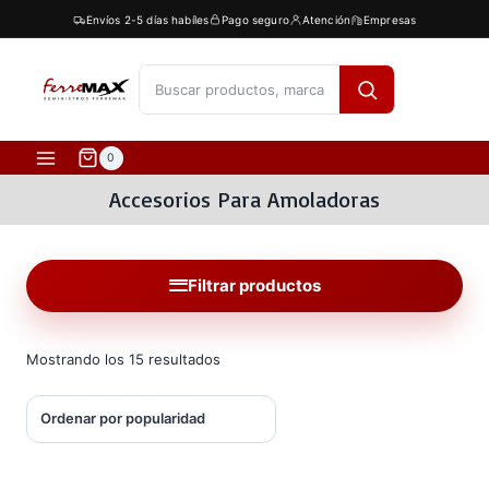
Saltar
Envíos 2-5 días habíles
Pago seguro
Atención
Empresas
al
contenido
[fibosearch]
0
Accesorios Para Amoladoras
Filtrar productos
Ordenado
Mostrando los 15 resultados
por
popularidad