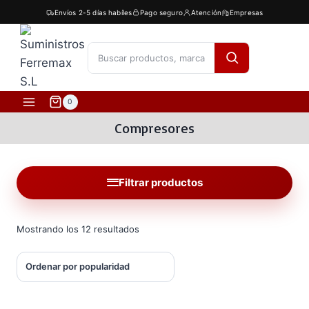
Saltar
Envíos 2-5 días habíles
Pago seguro
Atención
Empresas
al
contenido
[fibosearch]
0
Compresores
Filtrar productos
Ordenado
Mostrando los 12 resultados
por
popularidad