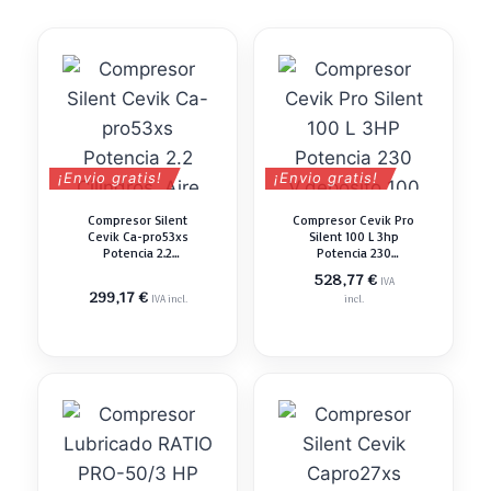
¡Envio gratis!
¡Envio gratis!
Compresor Silent
Compresor Cevik Pro
Cevik Ca-pro53xs
Silent 100 L 3hp
Potencia 2.2
Potencia 230
Cilindros. Aire
V.depósito 100
528,77
€
IVA
Aspirado 420 L/m.
Litros.1.450
299,17
€
IVA incl.
incl.
Depósito 50 Litros
Rpm.caudal Aire 390
L/min.peso 75 Kg