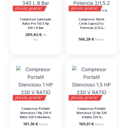
¡Envio gratis!
¡Envio gratis!
Compresor Lubricado
Compresor Silent
Ratio Pro-50/3 Hp
Cevik Capro27xs
340 L 8 Bar
Potencia 2/1.5.2
Cilindros. Aire
289,82
€
IVA
Aspirado 230 L/m.
166,28
€
incl.
IVA incl.
Depósito 24 Litros
¡Envio gratis!
¡Envio gratis!
Compresor Portatil
Compresor Portatil
Silencioso 1 Hp 230 V
Silencioso 1,5 Hp 230
Ratio 230 V 46x44x40
V Ratio 230 V
Cm 8 Bar
66x29x60 Cm 8 Bar
161,36
€
169,61
€
IVA incl.
IVA incl.