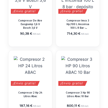
¡Envio gratis!
¡Envio gratis!
Compresor De Aire
Compresor Imco 3
Easypump 3,6 V
Hp/100 L Imcoinsa
Bosch 3,6 V
100 L 8 Bar ·
Depósito 100 L
90,38
€
714,30
€
IVA incl.
IVA incl.
¡Envio gratis!
¡Envio gratis!
Compresor 2 Hp 24
Compresor 3 Hp 90
Litros Abac
Litros Abac 10 Bar
187,16
€
800,11
€
IVA incl.
IVA incl.