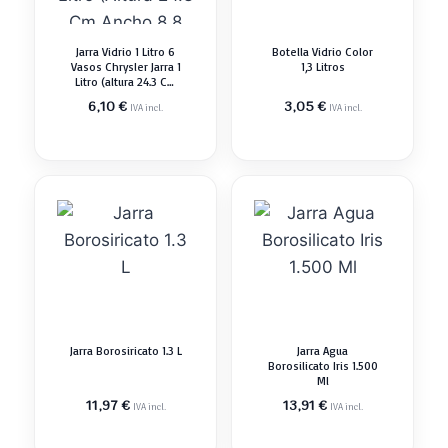
Jarra Vidrio 1 Litro 6
Botella Vidrio Color
Vasos Chrysler Jarra 1
1,3 Litros
Litro (altura 24.3 Cm
Ancho 8.8 Cm). 758
6,10
€
3,05
€
IVA incl.
IVA incl.
G.6 Vasos De 245 Ml.
(Ø9.5 X
Jarra Borosiricato 1.3 L
Jarra Agua
Borosilicato Iris 1.500
Ml
11,97
€
13,91
€
IVA incl.
IVA incl.