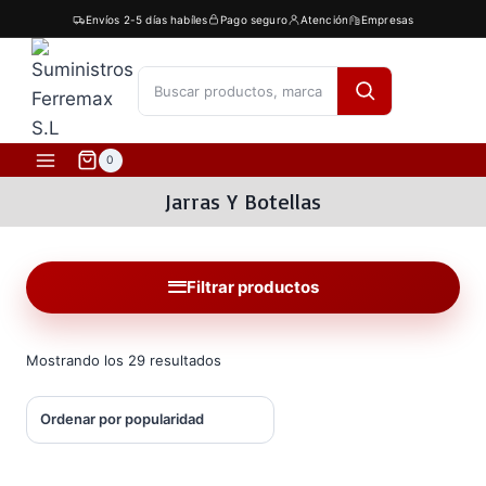
Saltar
Envíos 2-5 días habíles
Pago seguro
Atención
Empresas
al
contenido
[fibosearch]
0
Jarras Y Botellas
Filtrar productos
Ordenado
Mostrando los 29 resultados
por
popularidad