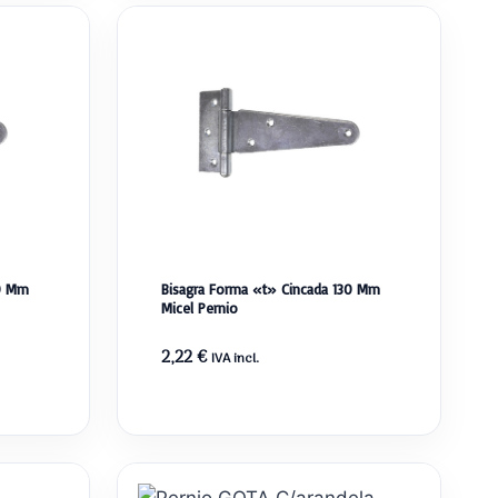
50 Mm
Bisagra Forma «t» Cincada 130 Mm
Micel Pernio
2,22
€
IVA incl.