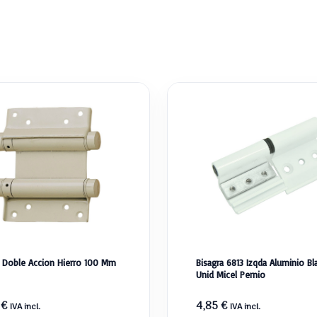
a Doble Accion Hierro 100 Mm
Bisagra 6813 Izqda Aluminio Bl
Unid Micel Pernio
8
€
4,85
€
IVA incl.
IVA incl.