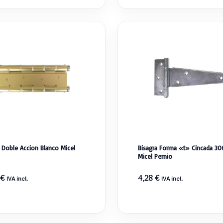
a Doble Accion Blanco Micel
Bisagra Forma «t» Cincada 3
Micel Pernio
€
4,28
€
IVA incl.
IVA incl.