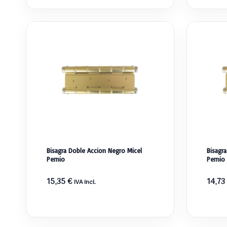
Bisagra Doble Accion Negro Micel
Bisagr
Pernio
Pernio
15,35
€
14,73
IVA incl.