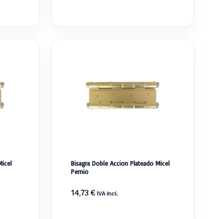
icel
Bisagra Doble Accion Plateado Micel
Pernio
14,73
€
IVA incl.