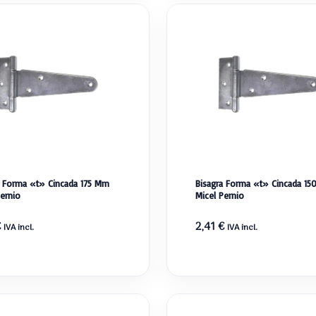
a Forma «t» Cincada 175 Mm
Bisagra Forma «t» Cincada 1
Pernio
Micel Pernio
€
2,41
€
IVA incl.
IVA incl.