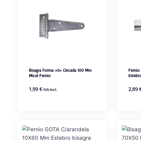
Bisagra Forma «t» Cincada 100 Mm
Pernio
Micel Pernio
Estebro
1,99
€
2,89
IVA incl.