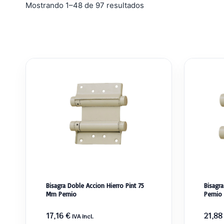
Ordenado
Mostrando 1–48 de 97 resultados
por
popularidad
Bisagra Doble Accion Hierro Pint 75
Bisagr
Mm Pernio
Pernio
17,16
€
21,8
IVA incl.