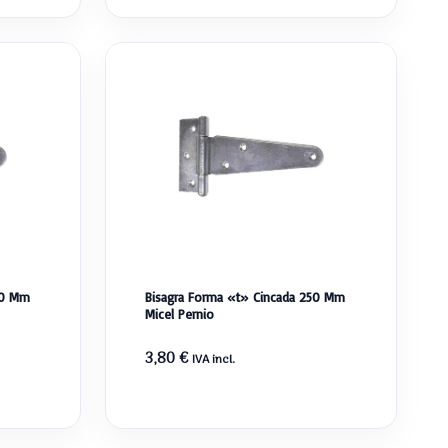
00 Mm
Bisagra Forma «t» Cincada 250 Mm
Micel Pernio
3,80
€
IVA incl.