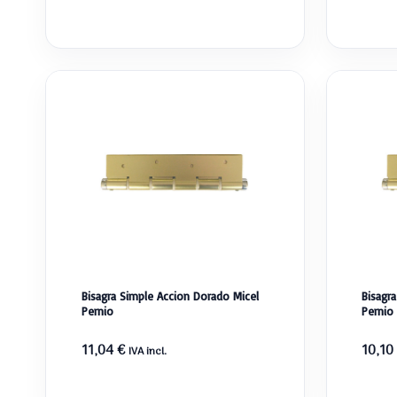
Bisagra Simple Accion Dorado Micel
Bisagr
Pernio
Pernio
11,04
€
10,10
IVA incl.