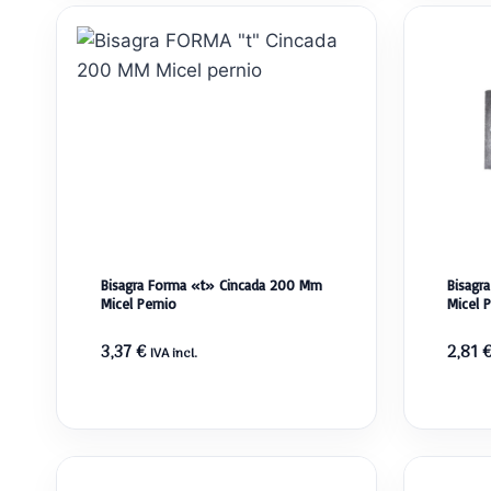
Bisagra Forma «t» Cincada 200 Mm
Bisagr
Micel Pernio
Micel 
3,37
€
2,81
IVA incl.