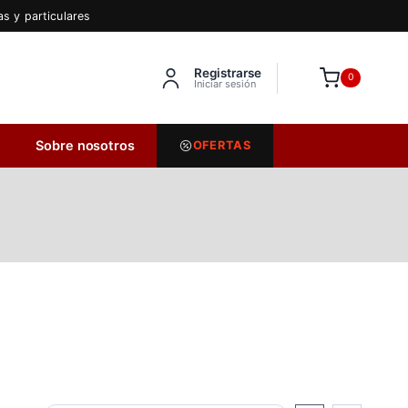
s y particulares
Registrarse
Inserta HTML aquí
0
Iniciar sesión
Sobre nosotros
OFERTAS