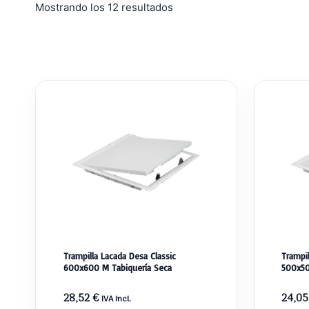
Ordenado
Mostrando los 12 resultados
por
popularidad
Trampilla Lacada Desa Classic
Trampil
600x600 M Tabiquería Seca
500x50
28,52
€
24,0
IVA incl.