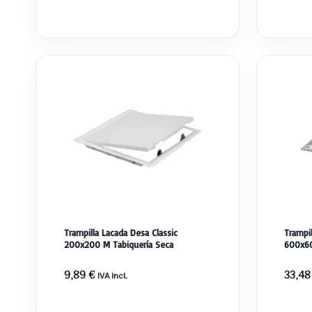
Trampilla Lacada Desa Classic
Trampi
200x200 M Tabiquería Seca
600x60
9,89
€
33,4
IVA incl.