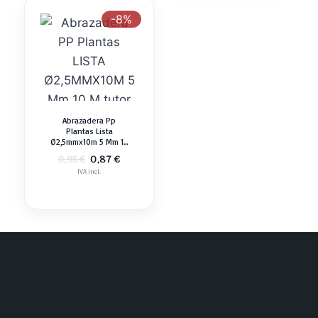
-8%
Abrazadera Pp
Plantas Lista
Ø2,5mmx10m 5 Mm 10
M Tutor
El
El
0,87
€
0,95
€
precio
precio
IVA incl.
original
actual
era:
es:
0,95 €.
0,87 €.