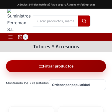
Saltar
Envíos 2-5 días habíles
Pago seguro
Atención
Empresas
al
contenido
[fibosearch]
0
Tutores Y Accesorios
Filtrar productos
Ordenado
Mostrando los 7 resultados
por
popularidad