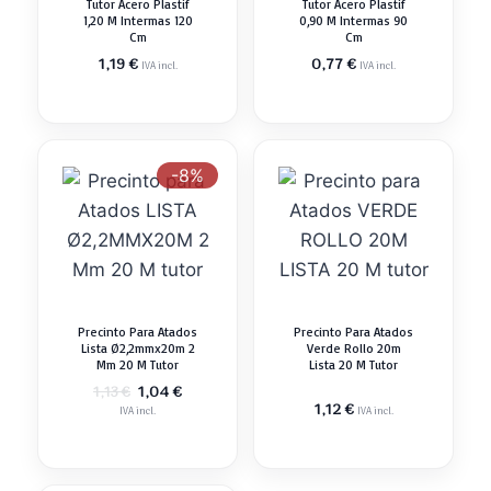
Tutor Acero Plastif
Tutor Acero Plastif
1,20 M Intermas 120
0,90 M Intermas 90
Cm
Cm
1,19
€
0,77
€
IVA incl.
IVA incl.
-8%
Precinto Para Atados
Precinto Para Atados
Lista Ø2,2mmx20m 2
Verde Rollo 20m
Mm 20 M Tutor
Lista 20 M Tutor
El
El
1,04
€
1,13
€
precio
precio
1,12
€
IVA incl.
IVA incl.
original
actual
era:
es:
1,13 €.
1,04 €.