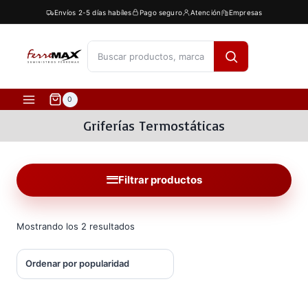
Saltar
Envíos 2-5 días habíles
Pago seguro
Atención
Empresas
al
contenido
[fibosearch]
0
Griferías Termostáticas
Filtrar productos
Ordenado
Mostrando los 2 resultados
por
popularidad