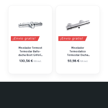
¡Envio gratis!
¡Envio gratis!
Mezclador Termost
Mezclador
Termostar Baño-
Termostatico
ducha Boet Grifería
Termostar Ducha
Termostática
Boet Grifería
130,56
€
93,98
€
IVA incl.
IVA incl.
Termostática