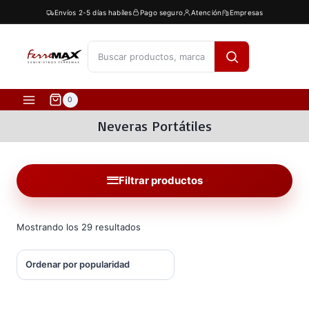
Saltar
Envíos 2-5 días habíles
Pago seguro
Atención
Empresas
al
contenido
[fibosearch]
0
Neveras Portátiles
Filtrar productos
Ordenado
Mostrando los 29 resultados
por
popularidad