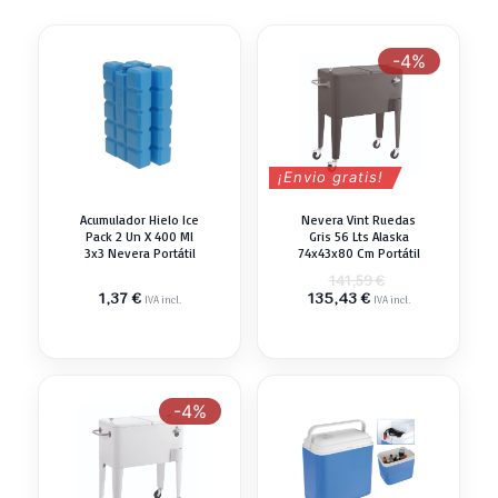
-4%
¡Envio gratis!
Acumulador Hielo Ice
Nevera Vint Ruedas
Pack 2 Un X 400 Ml
Gris 56 Lts Alaska
3x3 Nevera Portátil
74x43x80 Cm Portátil
El
141,59
€
El
precio
1,37
€
135,43
€
IVA incl.
IVA incl.
precio
original
actual
era:
es:
141,59 €.
135,43 €.
-4%