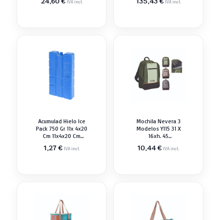
El
precio
24,60
€
135,43
€
IVA incl.
IVA incl.
precio
original
actual
era:
es:
141,59 €.
135,43 €.
Acumulad Hielo Ice
Mochila Nevera 3
Pack 750 Gr 11x 4x20
Modelos Y115 31 X
Cm 11x4x20 Cm
16xh. 45
Nevera Portátil
Cm.capacidad 20
1,27
€
10,44
€
IVA incl.
IVA incl.
Litros