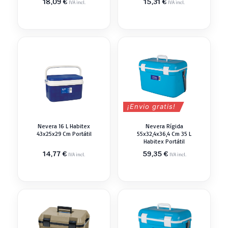
18,09
€
15,31
€
IVA incl.
IVA incl.
¡Envio gratis!
Nevera 16 L Habitex
Nevera Rígida
43x25x29 Cm Portátil
55x32,4x36,4 Cm 35 L
Habitex Portátil
14,77
€
59,35
€
IVA incl.
IVA incl.