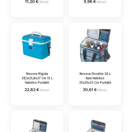
11,20
€
9,98
€
IVA incl.
IVA incl.
Nevera Rígida
Nevera Flexible 26 L
38,1x25,8x27 Cm 13 L
Azul Habitex
Habitex Portátil
35x25x33 Cm Portátil
22,82
€
30,61
€
IVA incl.
IVA incl.