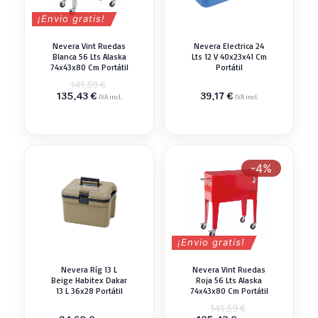
¡Envio gratis!
Nevera Vint Ruedas
Nevera Electrica 24
Blanca 56 Lts Alaska
Lts 12 V 40x23x41 Cm
74x43x80 Cm Portátil
Portátil
El
141,59
€
El
precio
135,43
€
39,17
€
IVA incl.
IVA incl.
precio
original
actual
era:
es:
141,59 €.
135,43 €.
-4%
¡Envio gratis!
Nevera Ríg 13 L
Nevera Vint Ruedas
Beige Habitex Dakar
Roja 56 Lts Alaska
13 L 36x28 Portátil
74x43x80 Cm Portátil
El
141,59
€