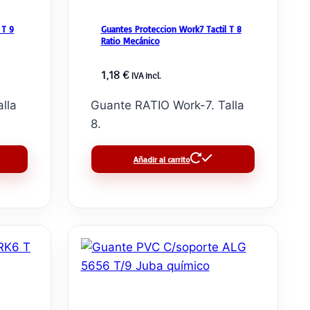
 T 9
Guantes Proteccion Work7 Tactil T 8
Ratio Mecánico
1,18
€
IVA incl.
lla
Guante RATIO Work-7. Talla
8.
Añadir al carrito