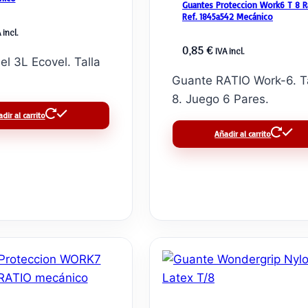
Guantes Proteccion Work6 T 8 R
Ref. 1845a542 Mecánico
 incl.
0,85
€
IVA incl.
el 3L Ecovel. Talla
Guante RATIO Work-6. T
8. Juego 6 Pares.
dir al carrito
Añadir al carrito