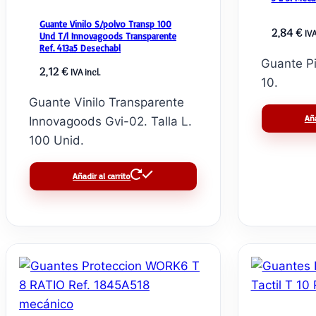
Guante Vinilo S/polvo Transp 100
2,84
€
IVA
Und T/l Innovagoods Transparente
Ref. 413a5 Desechabl
Guante Pi
2,12
€
IVA incl.
10.
Guante Vinilo Transparente
Aña
Innovagoods Gvi-02. Talla L.
100 Unid.
Añadir al carrito