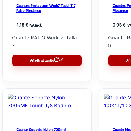
Guantes Proteccion Work7 Tactil T 7
Guantes Pr
Ratio Mecánico
Mecánico
1,18
€
0,95
€
IVA incl.
IVA
Guante RATIO Work-7. Talla
Guante RA
7.
9.
Añadir al carrito
Aña
Guante Soporte Nylon 700rmf
Guante Micr