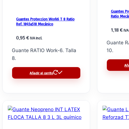
Guantes Pr
Ratio Mecá
Guantes Proteccion Work6 T 8 Ratio
Ref. 1845a518 Mecánico
1,18
€
IVA 
0,95
€
IVA incl.
Guante RA
Guante RATIO Work-6. Talla
10.
8.
Aña
Añadir al carrito