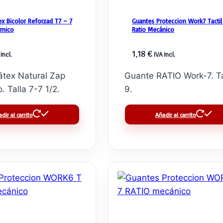
ex Bicolor Reforzad T7 – 7
Guantes Proteccion Work7 Tactil
ímico
Ratio Mecánico
1,18
€
incl.
IVA incl.
tex Natural Zap
Guante RATIO Work-7. Ta
. Talla 7-7 1/2.
9.
dir al carrito
Añadir al carrito