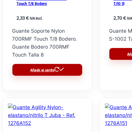
Touch T/8 Bodero
T/10 3l
2,33
€
2,70
€
IVA incl.
IVA
Guante Soporte Nylon
Guante Mi
700RMF Touch T/8 Bodero.
S-1002 Ta
Guante Bodero 700RMF
Aña
Touch Talla 8
Añadir al carrito