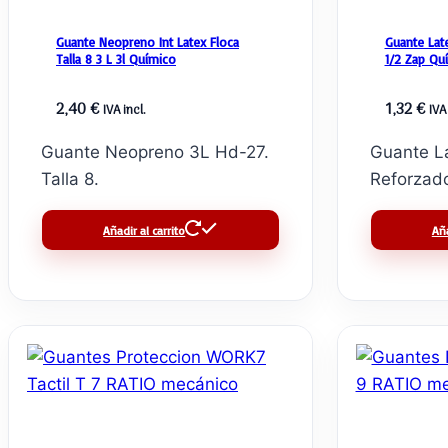
Guante Neopreno Int Latex Floca
Guante Lat
Talla 8 3 L 3l Químico
1/2 Zap Qu
2,40
€
1,32
€
IVA incl.
IVA 
Guante Neopreno 3L Hd-27.
Guante Lá
Talla 8.
Reforzado
Añadir al carrito
Aña