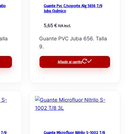
atio
Guante Pvc C/soporte Alg 5656 T/9
Juba Químico
5,65
€
IVA incl.
alla
Guante PVC Juba 656. Talla
9.
Añadir al carrito
 T/9
Guante Microfluor Nitrilo S-1002 T/8