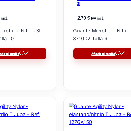
3l
2,70
€
 incl.
IVA incl.
crofluor Nitrilo 3L
Guante Microfluor Nitril
lla 10
S-1002 Talla 9
dir al carrito
Añadir al carrito