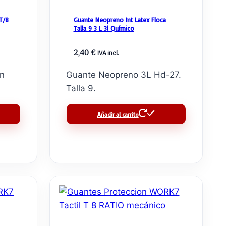
T/8
Guante Neopreno Int Latex Floca
Talla 9 3 L 3l Químico
2,40
€
IVA incl.
n
Guante Neopreno 3L Hd-27.
Talla 9.
Añadir al carrito