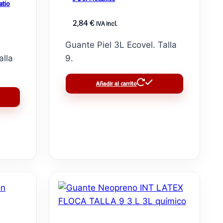
atio
2,84
€
IVA incl.
Guante Piel 3L Ecovel. Talla
alla
9.
Añadir al carrito