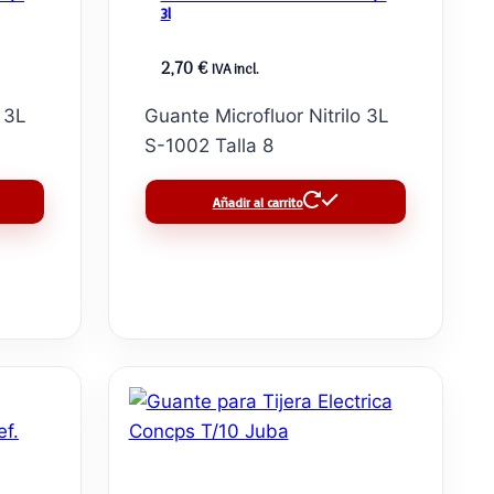
3l
2,70
€
IVA incl.
o 3L
Guante Microfluor Nitrilo 3L
S-1002 Talla 8
Añadir al carrito