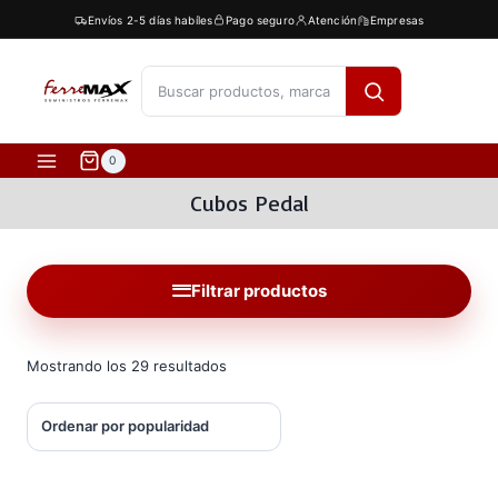
Saltar
Envíos 2-5 días habíles
Pago seguro
Atención
Empresas
al
contenido
[fibosearch]
0
Cubos Pedal
Filtrar productos
Ordenado
Mostrando los 29 resultados
por
popularidad