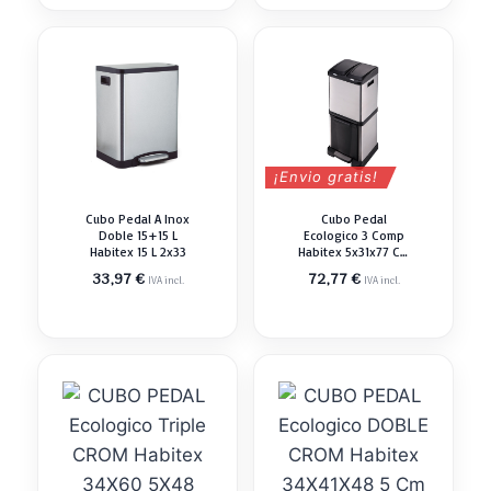
¡Envio gratis!
Cubo Pedal A Inox
Cubo Pedal
Doble 15+15 L
Ecologico 3 Comp
Habitex 15 L 2x33
Habitex 5x31x77 Cm
6x21
33,97
€
72,77
€
IVA incl.
IVA incl.