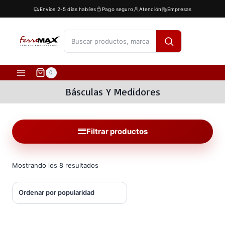
Saltar
Envíos 2-5 días habíles
Pago seguro
Atención
Empresas
al
contenido
[fibosearch]
0
Básculas Y Medidores
Filtrar productos
Ordenado
Mostrando los 8 resultados
por
popularidad