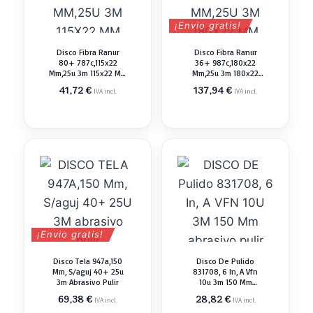
¡Envio gratis!
Disco Fibra Ranur
Disco Fibra Ranur
80+ 787c,115x22
36+ 987c,180x22
Mm,25u 3m 115x22 Mm
Mm,25u 3m 180x22
Abrasivo Pulir
Mm Abrasivo Pulir
41,72
€
137,94
€
IVA incl.
IVA incl.
¡Envio gratis!
Disco Tela 947a,150
Disco De Pulido
Mm, S/aguj 40+ 25u
831708, 6 In, A Vfn
3m Abrasivo Pulir
10u 3m 150 Mm
Abrasivo Pulir
69,38
€
28,82
€
IVA incl.
IVA incl.