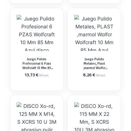
Juego Pulido
Juego Pulido
Profesional 6 Pzas
Metales, Plast
Wolfcraft 10 Mm 85
,marmol Wolfcr
Mm Azul Disco
Wolfcraft 10 Mm 85
13,73
€
8,26
€
IVA incl.
IVA incl.
Abrasivo
Mm Azul Disco
Abrasivo