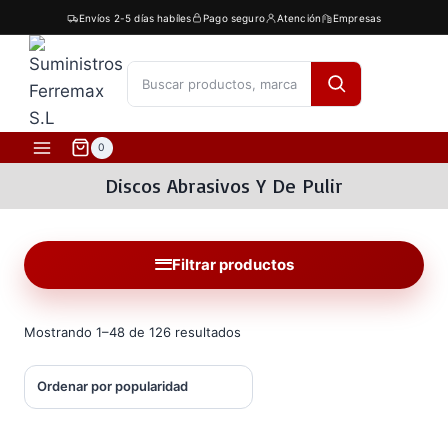
Saltar
Envíos 2-5 días habíles
Pago seguro
Atención
Empresas
al
contenido
[fibosearch]
0
Discos Abrasivos Y De Pulir
Filtrar productos
Ordenado
Mostrando 1–48 de 126 resultados
por
popularidad