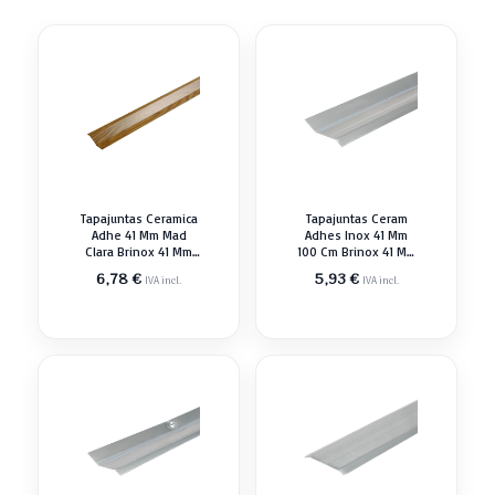
Tapajuntas Ceramica
Tapajuntas Ceram
Adhe 41 Mm Mad
Adhes Inox 41 Mm
Clara Brinox 41 Mm
100 Cm Brinox 41 Mm
Perfil Pletina
100 Cm Perfil Pletina
6,78
€
5,93
€
IVA incl.
IVA incl.