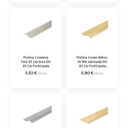
Pletina Ceramica
Pletina Ceram Adhes
Torn 83 Cm Inox Ehl
36 Mm Latonada Ehl
83 Cm Perfil Junta
83 Cm Perfil Junta
Latón
3,52
€
5,80
€
IVA incl.
IVA incl.