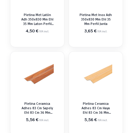
Pletina Met Latón
Pletina Met Inox Adh
Adh 350x830 Mm Ehl
350x830 Mm Ehl 35
35 Mm Laton Perfil
Mm Perfil Junta
Junta
4,50
€
3,65
€
IVA incl.
IVA incl.
Pletina Ceramica
Pletina Ceramica
Adhes 83 Cm Sapely
Adhes 83 Cm Haya
Ehl 83 Cm 36 Mm
Ehl 83 Cm 36 Mm
Perfil Junta
Perfil Junta
5,56
€
5,56
€
IVA incl.
IVA incl.