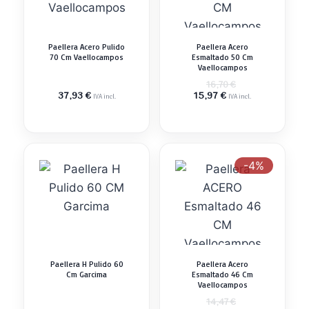
Paellera Acero Pulido
Paellera Acero
70 Cm Vaellocampos
Esmaltado 50 Cm
Vaellocampos
El
16,70
€
El
precio
37,93
€
15,97
€
IVA incl.
IVA incl.
precio
original
actual
era:
es:
16,70 €.
15,97 €.
-4%
Paellera H Pulido 60
Paellera Acero
Cm Garcima
Esmaltado 46 Cm
Vaellocampos
El
14,47
€