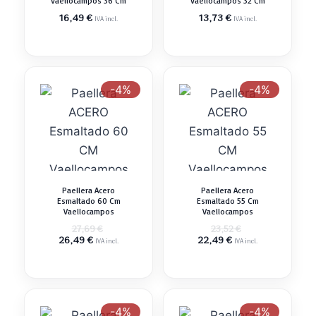
Vaellocampos 36 Cm
Vaellocampos 32 Cm
16,49
€
13,73
€
IVA incl.
IVA incl.
-4%
-4%
Paellera Acero
Paellera Acero
Esmaltado 60 Cm
Esmaltado 55 Cm
Vaellocampos
Vaellocampos
El
El
27,69
€
23,52
€
El
precio
El
precio
26,49
€
22,49
€
IVA incl.
IVA incl.
precio
original
precio
original
actual
era:
actual
era:
es:
27,69 €.
es:
23,52 €.
26,49 €.
22,49 €.
-4%
-4%