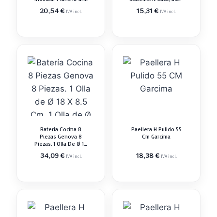
Ø 16 Cm
20,54
€
15,31
€
IVA incl.
IVA incl.
Batería Cocina 8
Paellera H Pulido 55
Piezas Genova 8
Cm Garcima
Piezas. 1 Olla De Ø 18
X 8.5 Cm. 1 Olla De Ø
34,09
€
18,38
€
IVA incl.
IVA incl.
20 X 9.5 Cm. 1 Olla De
Ø 24 X 11.5 Cm