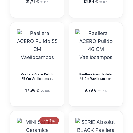
El
precio
21,71
€
13,84
€
IVA incl.
IVA incl.
precio
original
actual
era:
es:
14,47 €.
13,84 €.
Paellera Acero Pulido
Paellera Acero Pulido
55 Cm Vaellocampos
46 Cm Vaellocampos
17,96
€
9,79
€
IVA incl.
IVA incl.
-53%