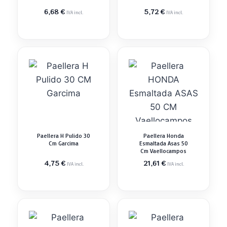
6,68
€
5,72
€
IVA incl.
IVA incl.
Paellera H Pulido 30
Paellera Honda
Cm Garcima
Esmaltada Asas 50
Cm Vaellocampos
4,75
€
21,61
€
IVA incl.
IVA incl.