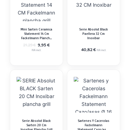
Mini Sarten Ceramica
Serie Absolut Black
Statement 14 Cm
Paellera 32 Cm
Fackelmann Plancha
Inoxibar
Grill
El
El
9,95
€
21,29
€
precio
precio
40,82
€
IVA incl.
IVA incl.
original
actual
era:
es:
21,29 €.
9,95 €.
Serie Absolut Black
Sartenes Y Cacerolas
Sarten 20 Cm
Fackelmann
Inoxibar Plancha Grill
Statement Cazo/asas