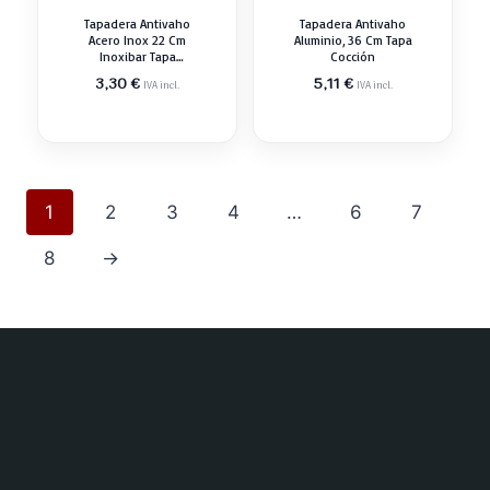
Tapadera Antivaho
Tapadera Antivaho
Acero Inox 22 Cm
Aluminio, 36 Cm Tapa
Inoxibar Tapa
Cocción
Cocción
3,30
€
5,11
€
IVA incl.
IVA incl.
1
2
3
4
…
6
7
8
→