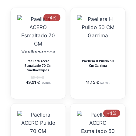
-4%
Paellera Acero
Paellera H Pulido 50
Esmaltado 70 Cm
Cm Garcima
Vaellocampos
El
52,19
€
El
precio
49,91
€
11,15
€
IVA incl.
IVA incl.
precio
original
actual
era:
es:
52,19 €.
49,91 €.
-4%