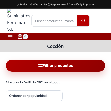
Saltar
Envíos 2-5 días habíles
Pago seguro
Atención
Empresas
al
contenido
[fibosearch]
0
Cocción
Filtrar productos
Ordenado
Mostrando 1–48 de 362 resultados
por
popularidad