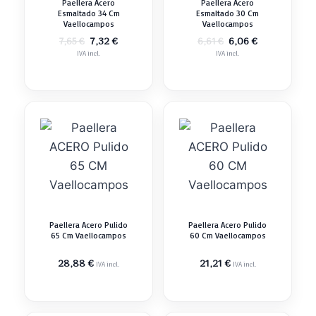
Paellera Acero
Paellera Acero
Esmaltado 34 Cm
Esmaltado 30 Cm
Vaellocampos
Vaellocampos
El
El
El
El
7,32
€
6,06
€
7,65
€
6,61
€
precio
precio
precio
precio
IVA incl.
IVA incl.
original
actual
original
actual
era:
es:
era:
es:
7,65 €.
7,32 €.
6,61 €.
6,06 €.
Paellera Acero Pulido
Paellera Acero Pulido
65 Cm Vaellocampos
60 Cm Vaellocampos
28,88
€
21,21
€
IVA incl.
IVA incl.