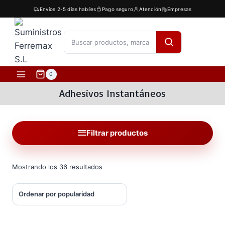
Saltar
Envíos 2-5 días habíles
Pago seguro
Atención
Empresas
al
contenido
[fibosearch]
0
Adhesivos Instantáneos
Filtrar productos
Ordenado
Mostrando los 36 resultados
por
popularidad