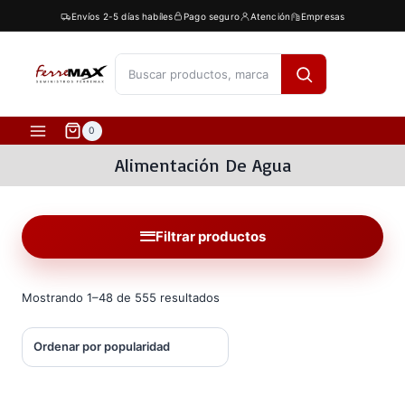
Saltar
Envíos 2-5 días habíles
Pago seguro
Atención
Empresas
al
contenido
[fibosearch]
0
Alimentación De Agua
Filtrar productos
Ordenado
Mostrando 1–48 de 555 resultados
por
popularidad