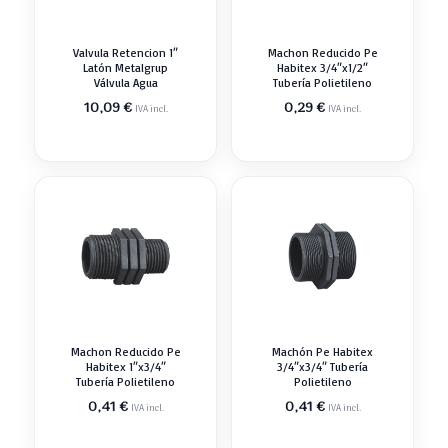
Valvula Retencion 1″
Machon Reducido Pe
Latón Metalgrup
Habitex 3/4″x1/2″
Válvula Agua
Tubería Polietileno
10,09
€
0,29
€
IVA incl.
IVA incl.
Machon Reducido Pe
Machón Pe Habitex
Habitex 1″x3/4″
3/4″x3/4″ Tubería
Tubería Polietileno
Polietileno
0,41
€
0,41
€
IVA incl.
IVA incl.