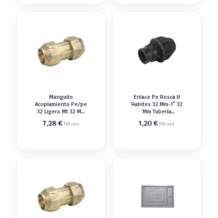
Manguito
Enlace Pe Rosca H
Acoplamiento Pe/pe
Habitex 32 Mm-1″ 32
32 Ligero Mt 32 Mm
Mm Tubería
Latón Tubería
Polietileno
7,28
€
1,20
€
IVA incl.
IVA incl.