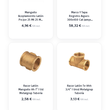
Manguito
Marco Y Tapa
Acoplamiento Latón
Registro Aigues
Pe/pe 25 Mt 25 Mm
300x450 Cat Jamys
Laton Tubería
300x450 Mm
4,96
€
58,32
€
IVA incl.
IVA incl.
Contador Caja
Racor Latón
Racor Latón Te Hhh
Manguito Hh 1″ 1 Ud
3/4″ 1 Unid Metalgrup
Metalgrup Tubería
Tubería
2,58
€
3,13
€
IVA incl.
IVA incl.