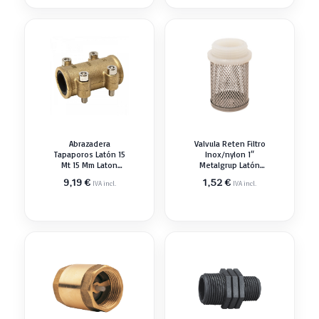
Abrazadera
Valvula Reten Filtro
Tapaporos Latón 15
Inox/nylon 1″
Mt 15 Mm Laton
Metalgrup Latón
Válvula Agua
Válvula Agua
9,19
€
1,52
€
IVA incl.
IVA incl.