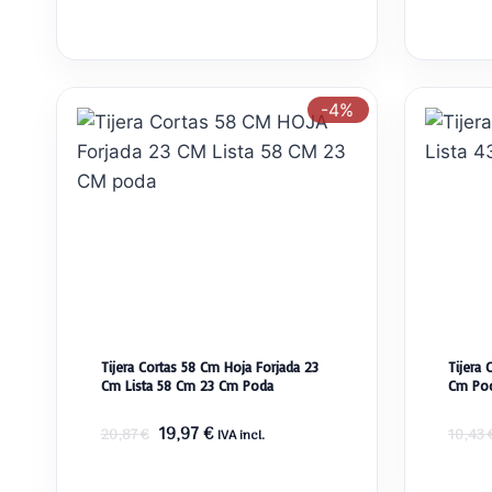
-4%
Tijera Cortas 58 Cm Hoja Forjada 23
Tijera 
Cm Lista 58 Cm 23 Cm Poda
Cm Po
El
El
19,97
€
20,87
€
10,43
IVA incl.
precio
precio
original
actual