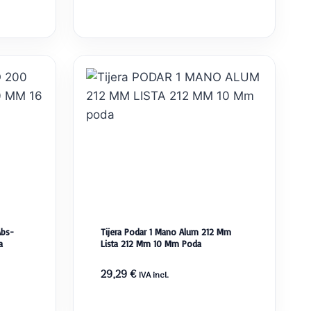
precio
precio
original
actual
era:
es:
20,88 €.
19,98 €.
Abs-
Tijera Podar 1 Mano Alum 212 Mm
a
Lista 212 Mm 10 Mm Poda
29,29
€
IVA incl.