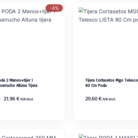
10,96 €.
6,85 €.
-4%
oda 2 Manos+tijer 1
Tijera Cortasetos Mgo Telesco 
errucho Altuna Tijera
80 Cm Poda
El
El
21,96
€
29,60
€
€
IVA incl.
IVA incl.
precio
precio
original
actual
era:
es:
22,95 €.
21,96 €.