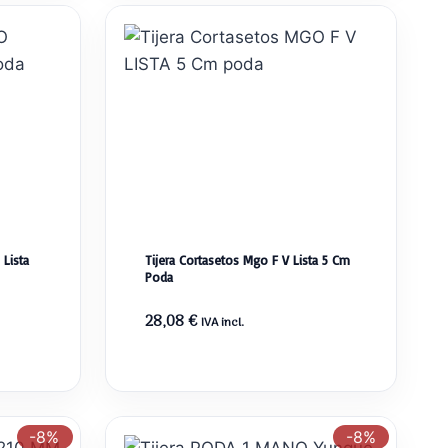
10,72 €.
10,25 €.
Lista
Tijera Cortasetos Mgo F V Lista 5 Cm
Poda
28,08
€
IVA incl.
-8%
-8%