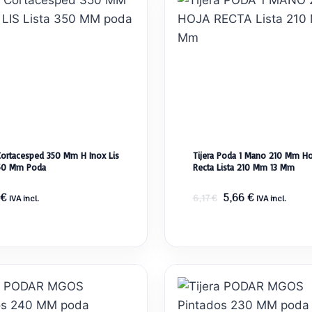
 Cortacesped 350 Mm H Inox Lis
Tijera Poda 1 Mano 210 Mm Ho
350 Mm Poda
Recta Lista 210 Mm 13 Mm
El
El
€
5,66
€
6,17
€
IVA incl.
IVA incl.
precio
precio
original
actual
era:
es:
6,17 €.
5,66 €.