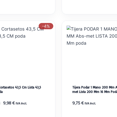
-4%
Cortasetos 43,5 Cm Lista 43,5
Tijera Podar 1 Mano 200 Mm 
da
met Lista 200 Mm 16 Mm Pod
El
El
9,98
€
9,75
€
€
IVA incl.
IVA incl.
precio
precio
original
actual