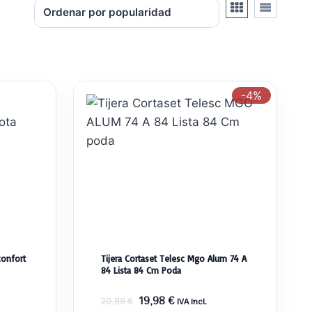
-4%
confort
Tijera Cortaset Telesc Mgo Alum 74 A
84 Lista 84 Cm Poda
El
El
19,98
€
20,88
€
IVA incl.