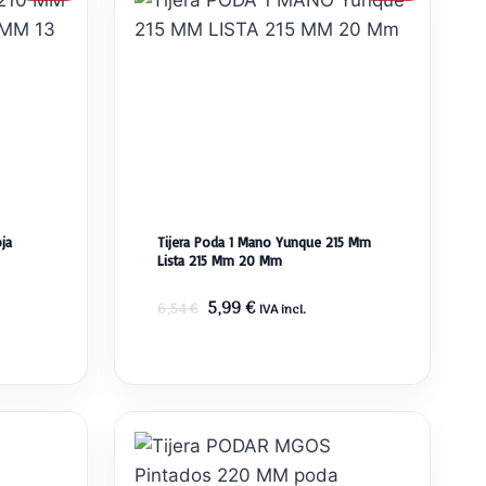
ja
Tijera Poda 1 Mano Yunque 215 Mm
Lista 215 Mm 20 Mm
El
El
5,99
€
6,54
€
IVA incl.
precio
precio
original
actual
era:
es:
6,54 €.
5,99 €.