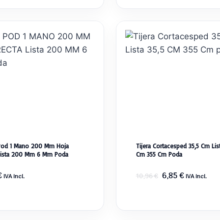
era:
es:
10,43 €.
9,98 €.
 Pod 1 Mano 200 Mm Hoja
Tijera Cortacesped 35,5 Cm List
Lista 200 Mm 6 Mm Poda
Cm 355 Cm Poda
El
El
€
6,85
€
10,96
€
IVA incl.
IVA incl.
precio
precio
original
actual
era:
es: