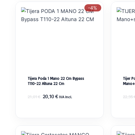
-4%
Tijera Poda 1 Mano 22 Cm Bypass
Tijer P
T110-22 Altuna 22 Cm
Mano+s
El
El
20,10
€
21,01
€
22,95
IVA incl.
precio
precio
original
actual
era:
es:
21,01 €.
20,10 €.