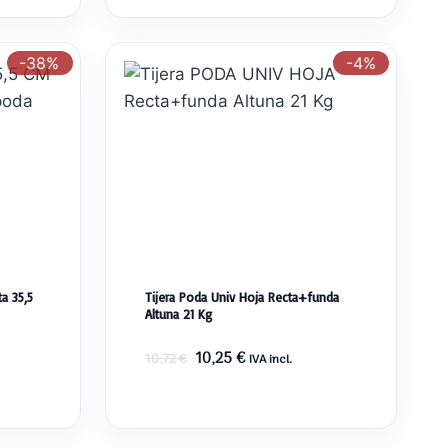
-38%
-4%
a 35,5
Tijera Poda Univ Hoja Recta+funda
Altuna 21 Kg
El
El
10,25
€
10,72
€
IVA incl.
precio
precio
original
actual
era:
es: