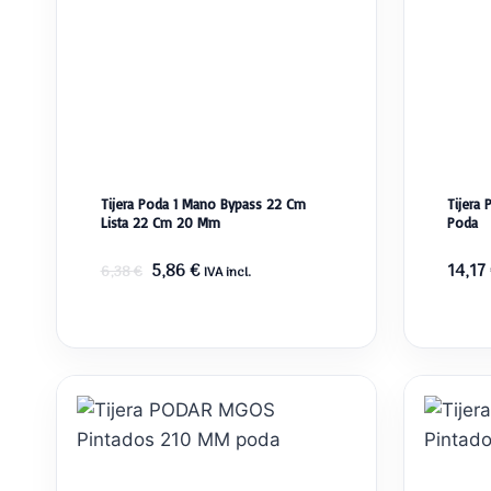
Tijera Poda 1 Mano Bypass 22 Cm
Tijera
Lista 22 Cm 20 Mm
Poda
El
El
5,86
€
14,17
6,38
€
IVA incl.
precio
precio
original
actual
era:
es:
6,38 €.
5,86 €.