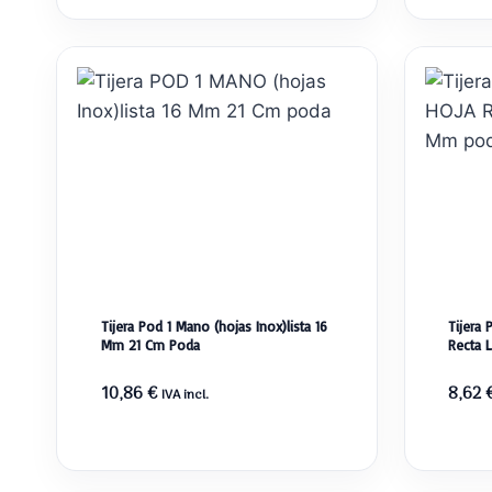
era:
es:
20,87 €.
19,97 €.
Tijera Pod 1 Mano (hojas Inox)lista 16
Tijera
Mm 21 Cm Poda
Recta 
10,86
€
8,62
IVA incl.