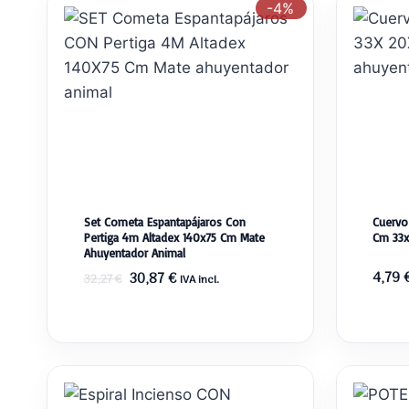
-4%
Set Cometa Espantapájaros Con
Cuervo
Pertiga 4m Altadex 140x75 Cm Mate
Cm 33x
Ahuyentador Animal
El
El
4,79
30,87
€
32,27
€
IVA incl.
precio
precio
original
actual
era:
es:
32,27 €.
30,87 €.