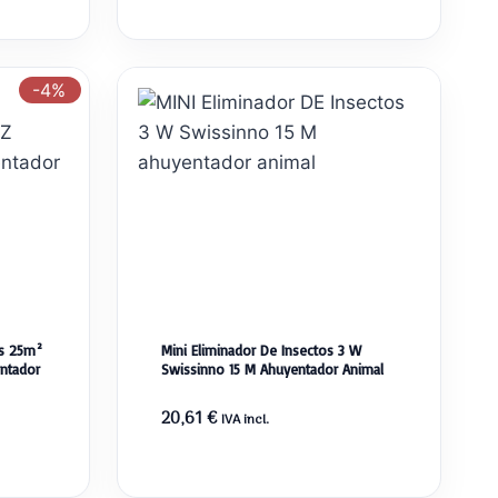
-4%
os 25m²
Mini Eliminador De Insectos 3 W
ntador
Swissinno 15 M Ahuyentador Animal
20,61
€
IVA incl.