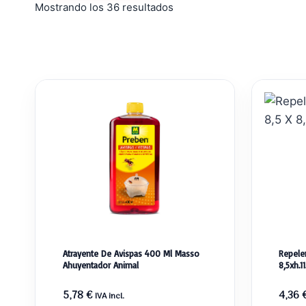
Ordenado
Mostrando los 36 resultados
por
popularidad
Atrayente De Avispas 400 Ml Masso
Repelen
Ahuyentador Animal
8,5xh.
5,78
€
4,36
IVA incl.