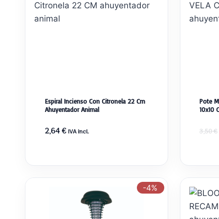
Espiral Incienso Con Citronela 22 Cm
Pote M
Ahuyentador Animal
10x10 
2,64
€
3,50
€
IVA incl.
-4%