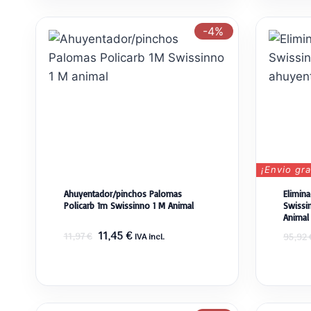
-4%
¡Envio gra
Ahuyentador/pinchos Palomas
Elimin
Policarb 1m Swissinno 1 M Animal
Swissi
Animal
El
El
11,45
€
11,97
€
IVA incl.
95,92
precio
precio
original
actual
era:
es:
11,97 €.
11,45 €.