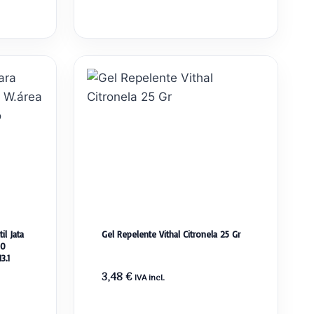
il Jata
Gel Repelente Vithal Citronela 25 Gr
50
3.1
3,48
€
IVA incl.