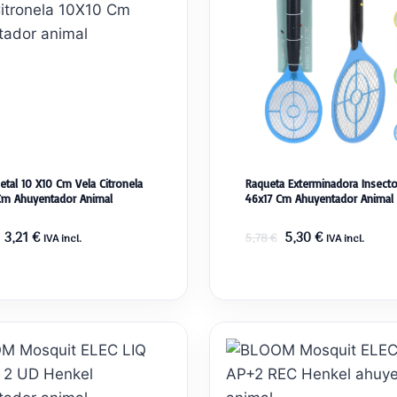
etal 10 X10 Cm Vela Citronela
Raqueta Exterminadora Insect
Cm Ahuyentador Animal
46x17 Cm Ahuyentador Animal
El
El
El
El
3,21
€
5,30
€
5,78
€
IVA incl.
IVA incl.
precio
precio
precio
precio
original
actual
original
actual
era:
es:
era:
es:
3,50 €.
3,21 €.
5,78 €.
5,30 €.