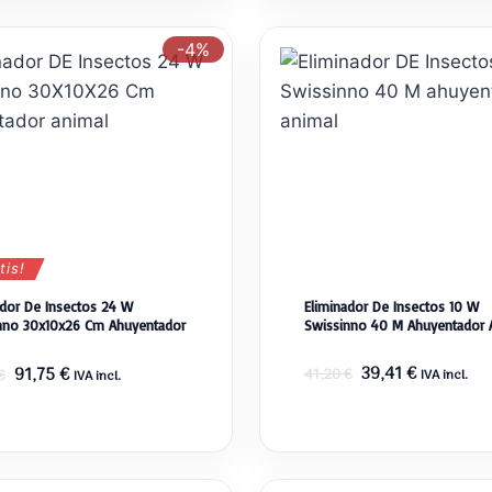
era:
es:
era:
es:
22,26 €.
21,30 €.
9,74 €.
9,32 €.
-4%
tis!
ador De Insectos 24 W
Eliminador De Insectos 10 W
nno 30x10x26 Cm Ahuyentador
Swissinno 40 M Ahuyentador 
El
El
El
El
39,41
€
91,75
€
41,20
€
€
IVA incl.
IVA incl.
precio
precio
precio
precio
original
actual
original
actual
era:
es:
era:
es:
41,20 €.
39,41 €.
95,92 €.
91,75 €.