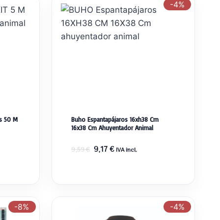
-4%
hs 50 M
Buho Espantapájaros 16xh38 Cm
16x38 Cm Ahuyentador Animal
El
El
9,17
€
9,59
€
IVA incl.
precio
precio
original
actual
era:
es:
9,59 €.
9,17 €.
-8%
-4%