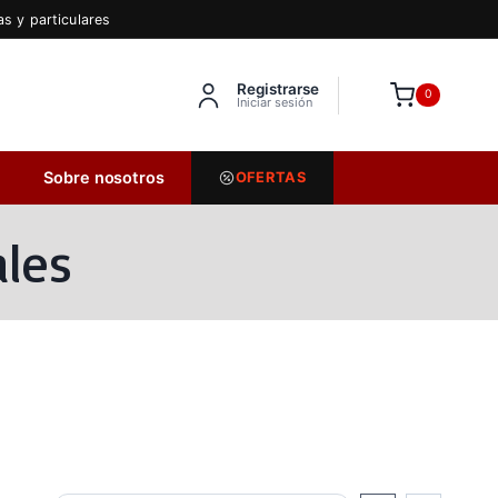
s y particulares
Registrarse
Inserta HTML aquí
0
Iniciar sesión
Sobre nosotros
OFERTAS
les