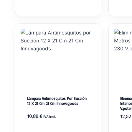
Lámpara Antimosquitos Por Succión
Elimina
12 X 21 Cm 21 Cm Innovagoods
Interio
V.pote
10,89
€
12,52
IVA incl.