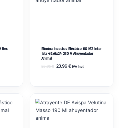
2 Rec
Elimina Insectos Eléctrico 60 M2 Inter
Jata 49x6x24 230 V Ahuyentador
Animal
El
El
23,96
€
25,05
€
IVA incl.
precio
precio
original
actual
era:
es:
25,05 €.
23,96 €.