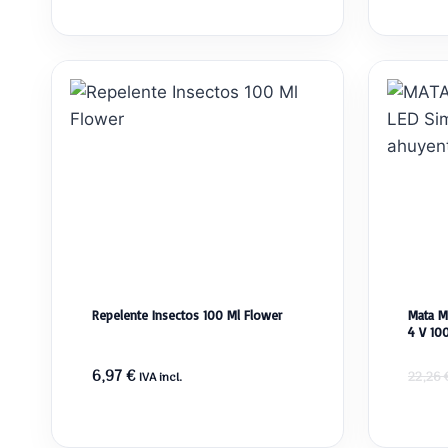
Repelente Insectos 100 Ml Flower
Mata M
4 V 10
6,97
€
22,26
IVA incl.