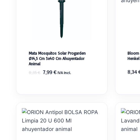
Mata Mosquitos Solar Progarden
Bloom 
Ø14,5 Cm 5x40 Cm Ahuyentador
Henkel
Animal
El
El
8,34
7,99
€
8,35
€
IVA incl.
precio
precio
original
actual
era:
es:
8,35 €.
7,99 €.