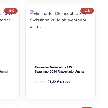
-4%
-4%
Eliminador De Insectos 3 W
Animal
Swissinno 20 M Ahuyentador Animal
El
El
21,32
€
22,29
€
IVA incl.
precio
precio
original
actual
era:
es:
22,29 €.
21,32 €.