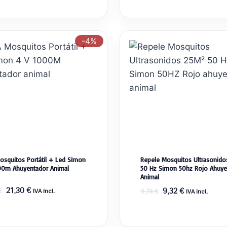
-4%
osquitos Portátil + Led Simon
Repele Mosquitos Ultrasonid
00m Ahuyentador Animal
50 Hz Simon 50hz Rojo Ahuye
Animal
El
El
21,30
€
El
El
9,32
€
€
IVA incl.
9,74
€
IVA incl.
precio
precio
precio
precio
original
actual
original
actual