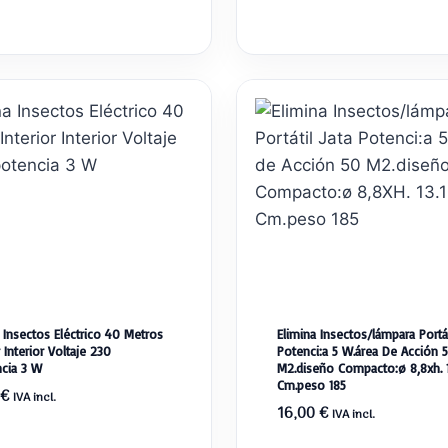
 Insectos Eléctrico 40 Metros
Elimina Insectos/lámpara Portát
r Interior Voltaje 230
Potenci:a 5 W.área De Acción 
ncia 3 W
M2.diseño Compacto:ø 8,8xh. 1
Cm.peso 185
€
IVA incl.
16,00
€
IVA incl.