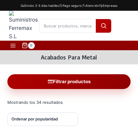
Saltar
Envíos 2-5 días habíles
Pago seguro
Atención
Empresas
al
contenido
[fibosearch]
0
Acabados Para Metal
Filtrar productos
Ordenado
Mostrando los 34 resultados
por
popularidad