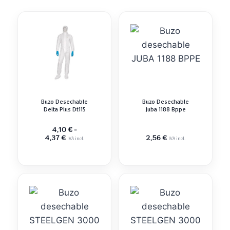
Buzo Desechable
Buzo Desechable
Delta Plus Dt115
Juba 1188 Bppe
4,10
€
-
Rango
4,37
€
2,56
€
IVA incl.
IVA incl.
de
precios:
desde
4,10 €
hasta
4,37 €