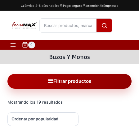
Saltar
Envíos 2-5 días habíles
Pago seguro
Atención
Empresas
al
contenido
[fibosearch]
0
Buzos Y Monos
Filtrar productos
Ordenado
Mostrando los 19 resultados
por
popularidad