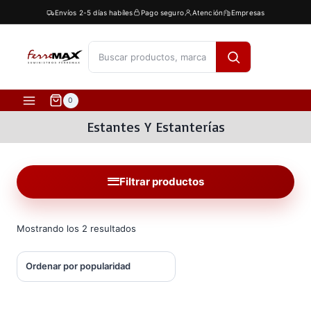
Saltar
Envíos 2-5 días habíles
Pago seguro
Atención
Empresas
al
contenido
[fibosearch]
0
Estantes Y Estanterías
Filtrar productos
Ordenado
Mostrando los 2 resultados
por
popularidad