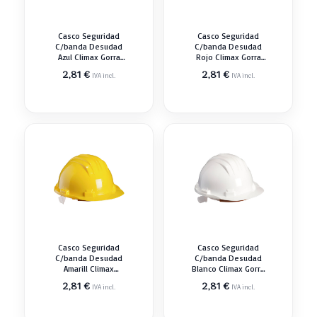
Casco Seguridad
Casco Seguridad
C/banda Desudad
C/banda Desudad
Azul Climax Gorra
Rojo Climax Gorra
Antigolp
Antigolp
2,81
€
2,81
€
IVA incl.
IVA incl.
Casco Seguridad
Casco Seguridad
C/banda Desudad
C/banda Desudad
Amarill Climax
Blanco Climax Gorra
Amarillo Gorra
Antigolp
2,81
€
2,81
€
IVA incl.
IVA incl.
Antigolp