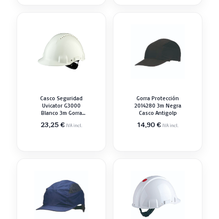
Casco Seguridad
Gorra Protección
Uvicator G3000
2014280 3m Negra
Blanco 3m Gorra
Casco Antigolp
Antigolp
23,25
€
14,90
€
IVA incl.
IVA incl.