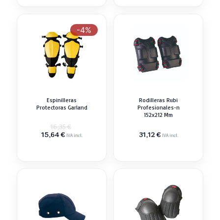
-4%
Espinilleras
Rodilleras Rubi
Protectoras Garland
Profesionales-n
152x212 Mm
El
16,35
€
El
precio
15,64
€
31,12
€
IVA incl.
IVA incl.
precio
original
actual
era:
es:
16,35 €.
15,64 €.