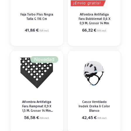
¡Envio gratis!
Faja Turbo Plus Negra
Alfombra Antifatiga
Talla G 116 Cm
Faru Bubblemat 0,6 X
0,9 M. Grosor 14 Mm
41,86
€
66,32
€
IVA incl.
IVA incl.
Novedad
Alfombra Antifatiga
Casco Ventilado
Faru Rampmat 0,9 X
Irudek Oreka Ii Color
1,5 M. Grosor 14 Mm.
Blanco
Caucho Sbr
56,58
€
42,45
€
IVA incl.
IVA incl.
Resistente