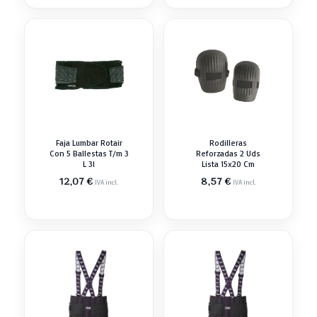
Faja Lumbar Rotair
Rodilleras
Con 5 Ballestas T/m 3
Reforzadas 2 Uds
L 3l
Lista 15x20 Cm
12,07
€
8,57
€
IVA incl.
IVA incl.