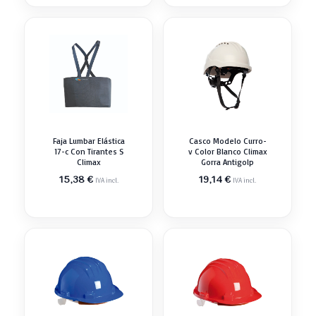
Faja Lumbar Elástica
Casco Modelo Curro-
17-c Con Tirantes S
v Color Blanco Climax
Climax
Gorra Antigolp
15,38
€
19,14
€
IVA incl.
IVA incl.