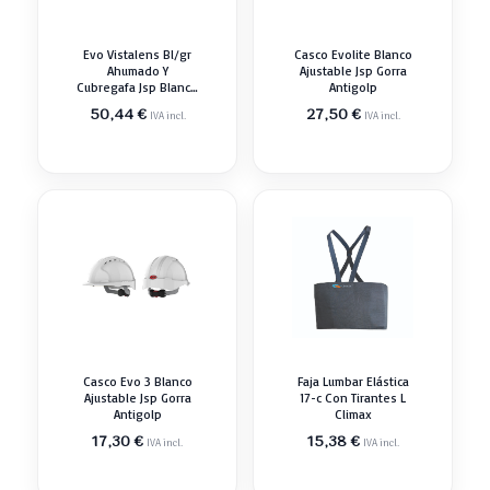
Evo Vistalens Bl/gr
Casco Evolite Blanco
Ahumado Y
Ajustable Jsp Gorra
Cubregafa Jsp Blanco
Antigolp
Casco Gorra
50,44
€
27,50
€
IVA incl.
IVA incl.
Casco Evo 3 Blanco
Faja Lumbar Elástica
Ajustable Jsp Gorra
17-c Con Tirantes L
Antigolp
Climax
17,30
€
15,38
€
IVA incl.
IVA incl.