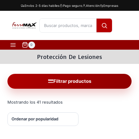
Saltar
Envíos 2-5 días habíles
Pago seguro
Atención
Empresas
al
contenido
[fibosearch]
0
Protección De Lesiones
Filtrar productos
Ordenado
Mostrando los 41 resultados
por
popularidad