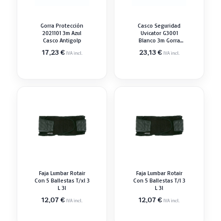
Gorra Protección
Casco Seguridad
2021101 3m Azul
Uvicator G3001
Casco Antigolp
Blanco 3m Gorra
Antigolp
17,23
€
23,13
€
IVA incl.
IVA incl.
Faja Lumbar Rotair
Faja Lumbar Rotair
Con 5 Ballestas T/xl 3
Con 5 Ballestas T/l 3
L 3l
L 3l
12,07
€
12,07
€
IVA incl.
IVA incl.