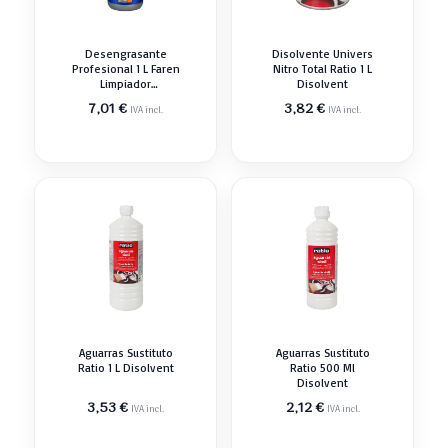
Desengrasante
Disolvente Univers
Profesional 1 L Faren
Nitro Total Ratio 1 L
Limpiador
Disolvent
Desengrasant
7,01
€
3,82
€
IVA incl.
IVA incl.
Aguarras Sustituto
Aguarras Sustituto
Ratio 1 L Disolvent
Ratio 500 Ml
Disolvent
3,53
€
2,12
€
IVA incl.
IVA incl.