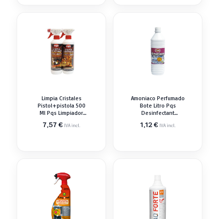
Limpia Cristales
Amoniaco Perfumado
Pistol+pistola 500
Bote Litro Pqs
Ml Pqs Limpiador
Desinfectant
Desengrasant
Higienizant
7,57
€
1,12
€
IVA incl.
IVA incl.