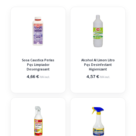
Sosa Caustica Perlas
Alcohol Al Limon Litro
Pqs Limpiador
Pqs Desinfectant
Desengrasant
Higienizant
4,66
€
4,57
€
IVA incl.
IVA incl.