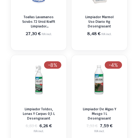
Toallas Lavamanos
Limpiador Marmol
Scrubs 72 Unid Krafft
Uso Diario Hg
Limpiador
Desengrasant
Desengrasant
27,30
€
8,48
€
IVA incl.
IVA incl.
-8%
-4%
Limpiador Toldos,
Limpiador De Algas Y
Lonas Y Carpas 0,5 L
Musgo 1 L
Desengrasant
Desengrasant
El
El
El
El
6,26
€
7,59
€
6,83
€
7,93
€
precio
precio
precio
precio
IVA incl.
IVA incl.
original
actual
original
actual