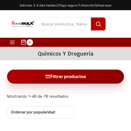
Saltar
Envíos 2-5 días habíles
Pago seguro
Atención
Empresas
al
contenido
[fibosearch]
0
Químicos Y Droguería
Filtrar productos
Ordenado
Mostrando 1–48 de 78 resultados
por
popularidad