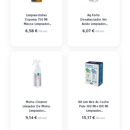
Limpiaestufas
Aq Forte
Espuma 750 Ml
Desatascador Sin
Masso Limpiador
Acido Limpiador
Desengrasant
Desengrasant
6,58
€
6,07
€
IVA incl.
IVA incl.
Moho Cleaner
Kit Lim Aire Ac Coche
Limiador De Moho
Pulv 100 Ml+100 Ml
Limpiador
Limpiador
Desengrasant
Desengrasant
9,14
€
15,17
€
IVA incl.
IVA incl.