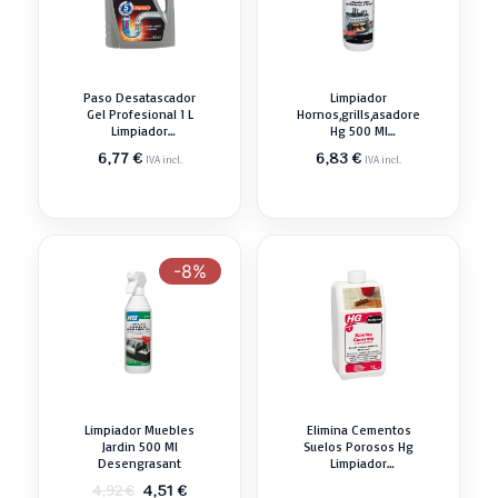
Paso Desatascador
Limpiador
Gel Profesional 1 L
Hornos,grills,asadores
Limpiador
Hg 500 Ml
Desengrasant
Desengrasant
6,77
€
6,83
€
IVA incl.
IVA incl.
-8%
Limpiador Muebles
Elimina Cementos
Jardin 500 Ml
Suelos Porosos Hg
Desengrasant
Limpiador
Desengrasant
El
El
4,51
€
4,92
€