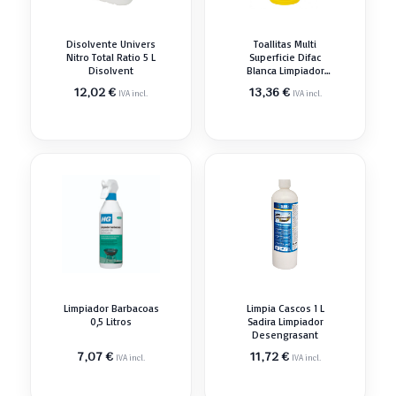
Disolvente Univers
Toallitas Multi
Nitro Total Ratio 5 L
Superficie Difac
Disolvent
Blanca Limpiador
Desengrasant
12,02
€
13,36
€
IVA incl.
IVA incl.
Limpiador Barbacoas
Limpia Cascos 1 L
0,5 Litros
Sadira Limpiador
Desengrasant
7,07
€
11,72
€
IVA incl.
IVA incl.