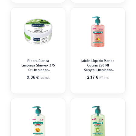
Piedra Blanca
Jabón Líquido Manos
Limpieza Starwax 375
Cocina 250 Ml
Gr Limpiador
Sanytol Limpiador
Desengrasant
Desengrasant
9,36
€
2,17
€
IVA incl.
IVA incl.