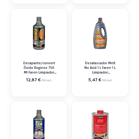
Decapante/convert
Desatascador Melt
Óxido Ruginox 750
No Acid 1 L Faren 1 L
Ml Faren Limpiador
Limpiador
Desengrasant
Desengrasant
12,87
€
5,47
€
IVA incl.
IVA incl.