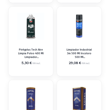
Pintyplus Tech Aire
Limpiador Industrial
Limpia Polvo 400 Ml
3m 500 Ml Incoloro
Limpiador
500 Ml
Desengrasant
Desengrasant
5,30
€
29,08
€
IVA incl.
IVA incl.