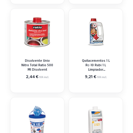
Disolvente Univ
Quitacementos 1 L
Nitro Total Ratio 500
Rc-10 Rubi 1 L
Ml Disolvent
Limpiador
Desengrasant
2,44
€
9,21
€
IVA incl.
IVA incl.