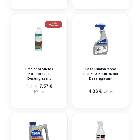
era:
es:
era:
es:
6,83 €.
6,26 €.
7,93 €.
7,59 €.
-4%
Limpiador Suelos
Paso Elimina Moho
Exteriores 1 L
Pist 500 Ml Limpiador
Desengrasant
Desengrasant
El
El
7,57
€
7,91
€
precio
precio
4,88
€
IVA incl.
IVA incl.
original
actual
era:
es:
7,91 €.
7,57 €.