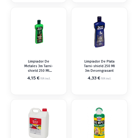
Limpiador De
Limpiador De Plata
Metales 3m Tarni-
Tarni-shield 250 Ml
shield 250 Ml.
3m Desengrasant
7000098454
4,15
€
4,33
€
IVA incl.
IVA incl.