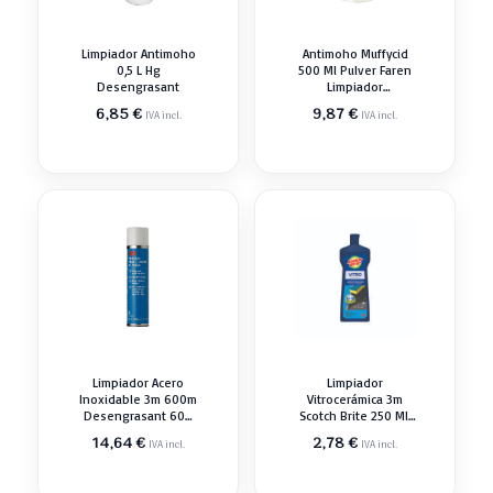
Limpiador Antimoho
Antimoho Muffycid
0,5 L Hg
500 Ml Pulver Faren
Desengrasant
Limpiador
Desengrasant
6,85
€
9,87
€
IVA incl.
IVA incl.
Limpiador Acero
Limpiador
Inoxidable 3m 600m
Vitrocerámica 3m
Desengrasant 600
Scotch Brite 250 Ml.
Ml
7000098484
14,64
€
2,78
€
IVA incl.
IVA incl.