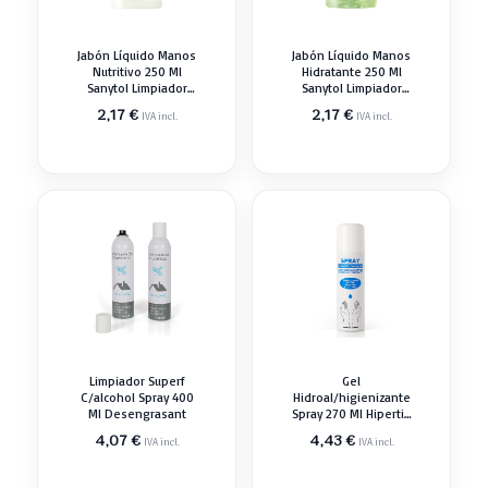
Jabón Líquido Manos
Jabón Líquido Manos
Nutritivo 250 Ml
Hidratante 250 Ml
Sanytol Limpiador
Sanytol Limpiador
Desengrasant
Desengrasant
2,17
€
2,17
€
IVA incl.
IVA incl.
Limpiador Superf
Gel
C/alcohol Spray 400
Hidroal/higienizante
Ml Desengrasant
Spray 270 Ml Hipertin
Limpiador
4,07
€
4,43
€
IVA incl.
IVA incl.
Desengrasant