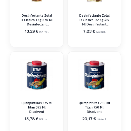
Desinfectante Zotal
Desinfectante Zotal
D Clasico 1 Kg 870 Ml
D Clasico 1/2 Kg 415
Desinfectant
Ml Desinfectant
Higienizant
Higienizant
13,29
€
7,03
€
IVA incl.
IVA incl.
Quitapinturas 375 Ml
Quitapinturas 750 Ml
Titan 375 Ml
Titan 750 Ml
Disolvent
Disolvent
13,78
€
20,17
€
IVA incl.
IVA incl.