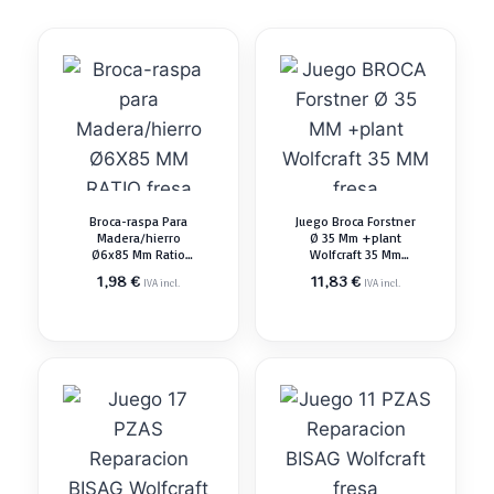
Broca-raspa Para
Juego Broca Forstner
Madera/hierro
Ø 35 Mm +plant
Ø6x85 Mm Ratio
Wolfcraft 35 Mm
Fresa
Fresa
1,98
€
11,83
€
IVA incl.
IVA incl.