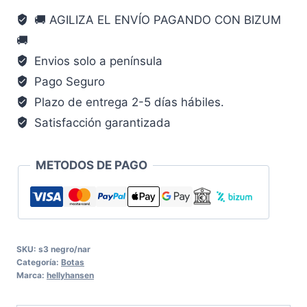
S3
🚚 AGILIZA EL ENVÍO PAGANDO CON BIZUM
negro
🚚
naranja
cantidad
Envios solo a península
Pago Seguro
Plazo de entrega 2-5 días hábiles.
Satisfacción garantizada
METODOS DE PAGO
SKU:
s3 negro/nar
Categoría:
Botas
Marca:
hellyhansen