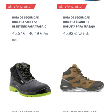
¡Envio gratis!
¡Envio gratis!
BOTA DE SEGURIDAD
BOTA DE SEGURIDAD
ROBUSTA SAUCE S3
ROBUSTA ÉBANO S3
RESISTENTE PARA TRABAJO
ROBUSTA PARA TRABAJO
Rango
45,57
€
-
46,49
€
45,92
€
IVA
IVA incl.
de
incl.
precios:
desde
45,57 €
hasta
46,49 €