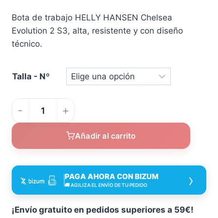
Bota de trabajo HELLY HANSEN Chelsea
Evolution 2 S3, alta, resistente y con diseño
técnico.
Talla - Nº
Bota
de
Añadir al carrito
seguridad
HELLY
HANSEN
›
PAGA AHORA CON BIZUM
Chelsea
🚚 AGILIZA EL ENVÍO DE TU PEDIDO
Evolution
2
¡Envío gratuito en pedidos superiores a 59€!