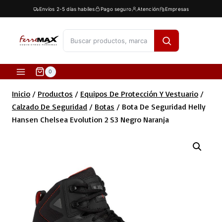
Saltar
Envíos 2-5 días habíles
Pago seguro
Atención
Empresas
al
contenido
[fibosearch]
0
Inicio
/
Productos
/
Equipos De Protección Y Vestuario
/
Calzado De Seguridad
/
Botas
/
Bota De Seguridad Helly
Hansen Chelsea Evolution 2 S3 Negro Naranja