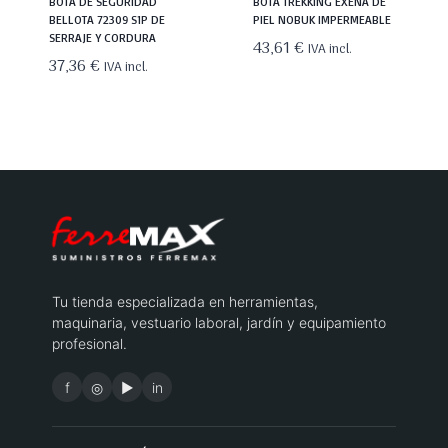
BOTA DE SEGURIDAD
BOTA TREKKING EXENA DE
BELLOTA 72309 S1P DE
PIEL NOBUK IMPERMEABLE
SERRAJE Y CORDURA
43,61
€
IVA incl.
37,36
€
IVA incl.
Tu tienda especializada en herramientas,
maquinaria, vestuario laboral, jardín y equipamiento
profesional.
f
◎
▶
in