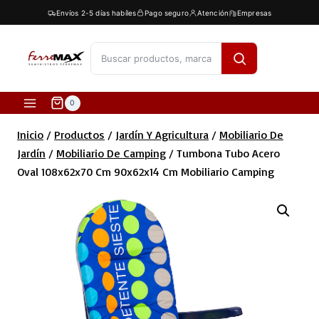
Saltar
Envíos 2-5 días habíles
Pago seguro
Atención
Empresas
al
contenido
[fibosearch]
0
Inicio
/
Productos
/
Jardín Y Agricultura
/
Mobiliario De
Jardín
/
Mobiliario De Camping
/
Tumbona Tubo Acero
Oval 108x62x70 Cm 90x62x14 Cm Mobiliario Camping