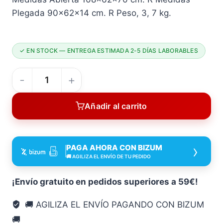
Plegada 90x62x14 cm. R Peso, 3, 7 kg.
✓ EN STOCK — ENTREGA ESTIMADA 2-5 DÍAS LABORABLES
Tumbona
TUBO
Añadir al carrito
ACERO
OVAL
108X62X70
›
PAGA AHORA CON BIZUM
Cm
🚚 AGILIZA EL ENVÍO DE TU PEDIDO
90X62X14
Cm
¡Envío gratuito en pedidos superiores a 59€!
mobiliario
🚚 AGILIZA EL ENVÍO PAGANDO CON BIZUM
camping
🚚
cantidad