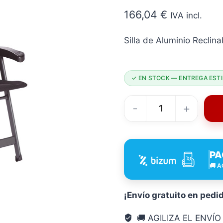
166,04
€
IVA incl.
Silla de Aluminio Recli
✓ EN STOCK — ENTREGA ESTI
SILLA
Reclinable
Compact
PA
NEGRO
🚚 A
mobiliario
camping
aluminio
¡Envío gratuito en pedi
cantidad
🚚 AGILIZA EL ENVÍ