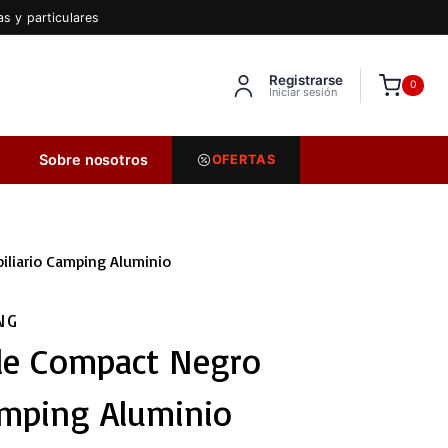
s y particulares
Registrarse
Inserta HTML aquí
0
Iniciar sesión
Sobre nosotros
OFERTAS
iliario Camping Aluminio
NG
able Compact Negro
amping Aluminio