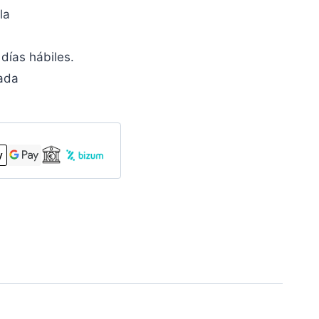
la
días hábiles.
zada