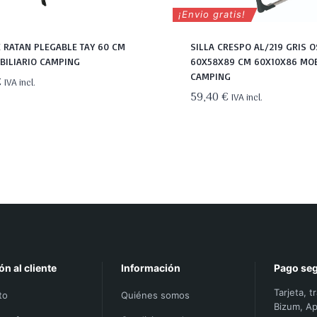
¡Envio gratis!
 RATAN PLEGABLE TAY 60 CM
SILLA CRESPO AL/219 GRIS 
BILIARIO CAMPING
60X58X89 CM 60X10X86 MOB
CAMPING
€
IVA incl.
59,40
€
IVA incl.
ón al cliente
Información
Pago se
Tarjeta, t
to
Quiénes somos
Bizum, Ap