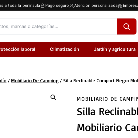
as a toda la península
Pago seguro
Atención personalizada
Empresa
rotección laboral
Climatización
Jardín y agricultura
rdín
/
Mobiliario De Camping
/
Silla Reclinable Compact Negro Mob
MOBILIARIO DE CAMPI
Silla Reclin
Mobiliario C