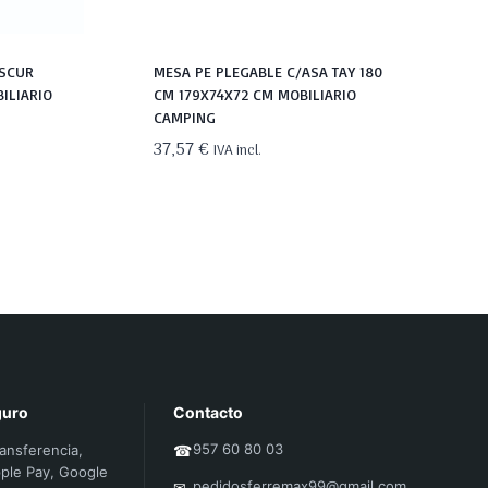
OSCUR
MESA PE PLEGABLE C/ASA TAY 180
ILIARIO
CM 179X74X72 CM MOBILIARIO
CAMPING
37,57
€
IVA incl.
guro
Contacto
957 60 80 03
ransferencia,
☎
ple Pay, Google
pedidosferremax99@gmail.com
✉