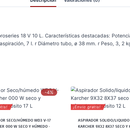
Descripción
Valoraciones (0)
oseries 18 V 10 L. Características destacadas: Potencia
spiración, 7 l. r Diámetro tubo, ø 38 mm. r Peso, 3, 2 k
-4%
tis!
¡Envio gratis!
DOR SECO/HÚMEDO WD3 V-17
ASPIRADOR SOLIDO/LIQUIDO
ER 000 W SECO Y HÚMEDO ·
KARCHER 9X32 8X37 SECO Y