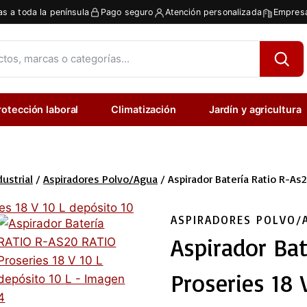
as a toda la península
Pago seguro
Atención personalizada
Empresa
rotección laboral
Climatización
Jardín y agricultura
ustrial
/
Aspiradores Polvo/agua
/
Aspirador Batería Ratio R-As2
ASPIRADORES POLVO/
Aspirador Bat
Proseries 18 