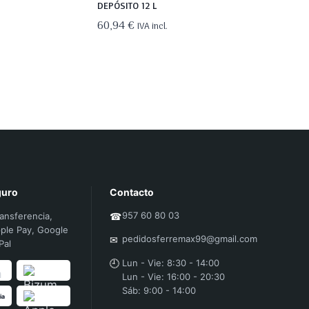
DEPÓSITO 12 L
60,94
€
IVA incl.
guro
Contacto
957 60 80 03
ransferencia,
☎
ple Pay, Google
pedidosferremax99@gmail.com
✉
Pal
🕘
Lun - Vie: 8:30 - 14:00
Lun - Vie: 16:00 - 20:30
Sáb: 9:00 - 14:00
ia