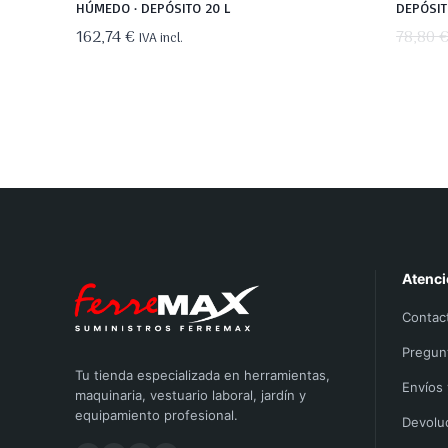
HÚMEDO · DEPÓSITO 20 L
DEPÓSIT
162,74
€
78,80
IVA incl.
Atenci
Contac
Pregun
Tu tienda especializada en herramientas,
Envíos
maquinaria, vestuario laboral, jardín y
equipamiento profesional.
Devolu