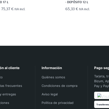
O 17 L
· DEPÓSITO 12 L
El
El
€
75,37
€
65,33
€
IVA incl.
IVA incl.
precio
precio
original
actual
era:
es:
78,80 €.
75,37 €.
ón al cliente
Información
Pago se
Tarjeta, t
to
Quiénes somos
Bizum, Ap
tas frecuentes
Condiciones de compra
Pay y Pay
 y entregas
Aviso legal
ciones
Política de privacidad
Transferenc