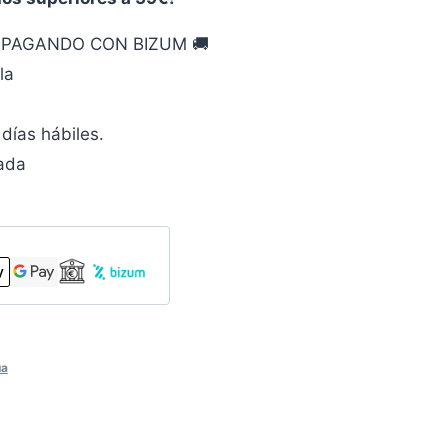
O PAGANDO CON BIZUM 🚚
la
días hábiles.
zada
ua