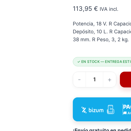
113,95
€
IVA incl.
Potencia, 18 V. R Capac
Depósito, 10 L. R Capac
38 mm. R Peso, 3, 2 kg.
✓ EN STOCK — ENTREGA ESTI
Aspirador
Batería
RATIO
PA
R-
🚚 A
AS20
RATIO
Proseries
¡Envío gratuito en pedi