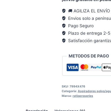
18
🚚 AGILIZA EL ENVÍ
V
Envios solo a penínsu
10
Pago Seguro
L
depósito
Plazo de entrega 2-5 
10
Satisfacción garanti
L
cantidad
METODOS DE PAGO
SKU:
7994X476
Categoría:
Aspiradores polvo/ag
Marca:
ratioproseries