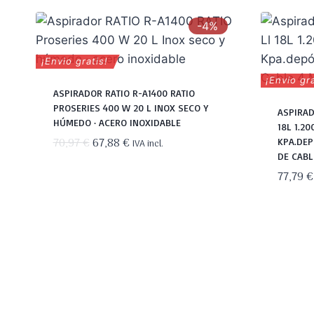
-4%
¡Envio gratis!
¡Envio gra
ASPIRADOR RATIO R-A1400 RATIO
PROSERIES 400 W 20 L INOX SECO Y
ASPIRA
HÚMEDO · ACERO INOXIDABLE
18L 1.2
El
El
70,97
€
67,88
€
KPA.DEP
IVA incl.
DE CABL
precio
precio
77,79
€
original
actual
era:
es:
70,97 €.
67,88 €.