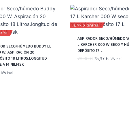
¡Envio gratis!
tis!
ASPIRADOR SECO/HÚMEDO W
L KARCHER 000 W SECO Y H
DOR SECO/HÚMEDO BUDDY LL
DEPÓSITO 17 L
00 W. ASPIRACIÓN 20
El
El
78,80
€
75,37
€
ÓSITO 18 LITROS.LONGITUD
IVA incl.
E 4 M NILFISK
precio
precio
original
actual
IVA incl.
era:
es:
78,80 €.
75,37 €.