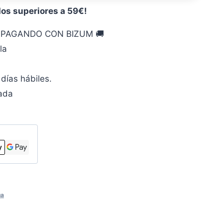
dos superiores a 59€!
O PAGANDO CON BIZUM 🚚
la
días hábiles.
zada
ua