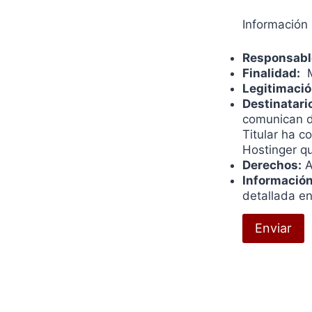
Información
Responsabl
Finalidad:
M
Legitimació
Destinatari
comunican da
Titular ha c
Hostinger q
Derechos:
A
Información
detallada e