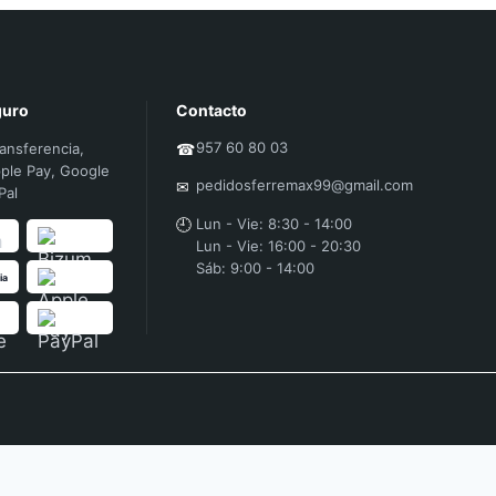
guro
Contacto
957 60 80 03
ransferencia,
☎
ple Pay, Google
pedidosferremax99@gmail.com
✉
Pal
🕘
Lun - Vie: 8:30 - 14:00
Lun - Vie: 16:00 - 20:30
Sáb: 9:00 - 14:00
ia