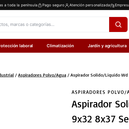
as a toda la península
Pago seguro
Atención personalizada
Empresa
rotección laboral
Climatización
Jardín y agricultura
ustrial
/
Aspiradores Polvo/agua
/
Aspirador Solido/liquido Wd 
ASPIRADORES POLVO/
Aspirador Sol
9x32 8x37 Se