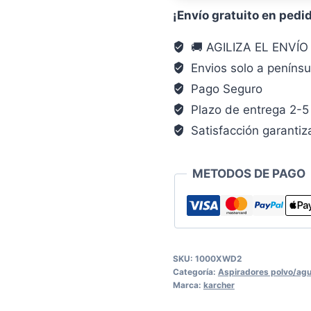
8X37
¡Envío gratuito en pedi
seco
🚚 AGILIZA EL ENVÍ
y
Envios solo a penínsu
húmedo
Pago Seguro
·
depósito
Plazo de entrega 2-5 
12
Satisfacción garanti
L
cantidad
METODOS DE PAGO
SKU:
1000XWD2
Categoría:
Aspiradores polvo/ag
Marca:
karcher