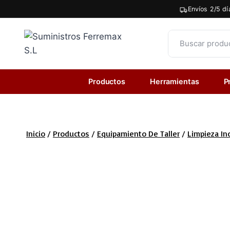
Saltar
Envíos 2/5 dí
al
contenido
Productos
Herramientas
P
Inicio
/
Productos
/
Equipamiento De Taller
/
Limpieza Ind
¡Envio gratis!