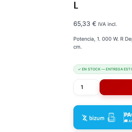
L
65,33
€
IVA incl.
Potencia, 1. 000 W. R De
cm.
✓ EN STOCK — ENTREGA ESTI
Aspirador
Solido/liquido
WD
PA
2
🚚 A
Karcher
9X32