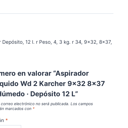
pósito, 12 l. r Peso, 4, 3 kg. r 34, 9×32, 8×37,
imero en valorar “Aspirador
liquido Wd 2 Karcher 9x32 8x37
úmedo · Depósito 12 L”
 correo electrónico no será publicada.
Los campos
stán marcados con
*
ión
*