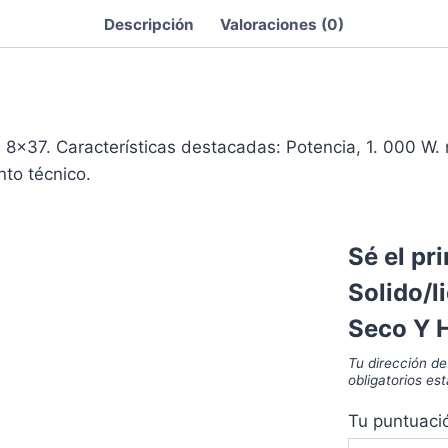
Descripción
Valoraciones (0)
7. Características destacadas: Potencia, 1. 000 W. r De
nto técnico.
Sé el pr
Solido/
Seco Y H
Tu dirección de
obligatorios e
Tu puntuac