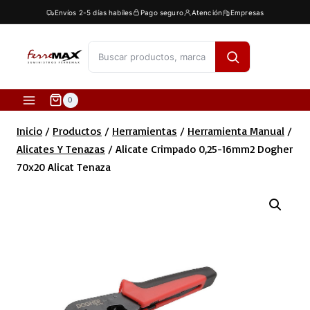
Saltar
Envíos 2-5 días habíles
Pago seguro
Atención
Empresas
al
contenido
[fibosearch]
0
Inicio
/
Productos
/
Herramientas
/
Herramienta Manual
/
Alicates Y Tenazas
/
Alicate Crimpado 0,25-16mm2 Dogher
70x20 Alicat Tenaza