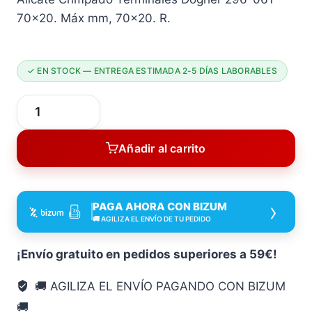
70×20. Máx mm, 70×20. R.
✓ EN STOCK — ENTREGA ESTIMADA 2-5 DÍAS LABORABLES
Alicate
Crimpado
Añadir al carrito
0,25-
16MM2
Dogher
›
PAGA AHORA CON BIZUM
70X20
🚚 AGILIZA EL ENVÍO DE TU PEDIDO
alicat
tenaza
¡Envío gratuito en pedidos superiores a 59€!
cantidad
🚚 AGILIZA EL ENVÍO PAGANDO CON BIZUM
🚚