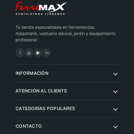
Tu tienda especializada en herramientas,
maquinaria, vestuario laboral, jardín y equipamiento
profesional.
f
◎
▶
in
INFORMACIÓN
Quiénes somos
ATENCIÓN AL CLIENTE
Condiciones de compra
Contacto
CATEGORÍAS POPULARES
Aviso legal
Preguntas frecuentes
Política de privacidad
Herramientas eléctricas
CONTACTO
Envíos y entregas
Política de cookies
Jardín y agricultura