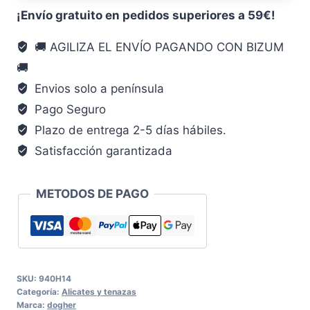
alicat
¡Envío gratuito en pedidos superiores a 59€!
tenaza
🚚 AGILIZA EL ENVÍO PAGANDO CON BIZUM
cantidad
🚚
Envios solo a península
Pago Seguro
Plazo de entrega 2-5 días hábiles.
Satisfacción garantizada
METODOS DE PAGO
SKU:
940H14
Categoría:
Alicates y tenazas
Marca:
dogher