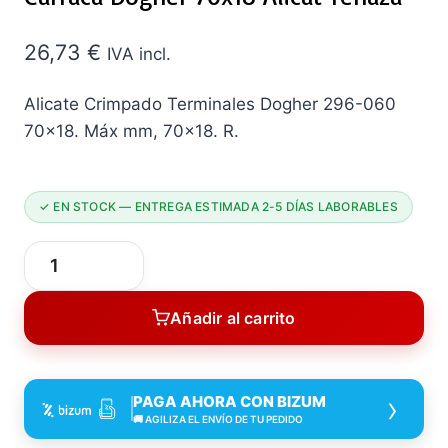
26,73
€
IVA incl.
Alicate Crimpado Terminales Dogher 296-060
70×18. Máx mm, 70×18. R.
✓ EN STOCK — ENTREGA ESTIMADA 2-5 DÍAS LABORABLES
Alicate
Crimpado
Añadir al carrito
Terminal
Aislad
Carraca
›
PAGA AHORA CON BIZUM
Dogher
🚚 AGILIZA EL ENVÍO DE TU PEDIDO
70X18