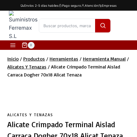
Saltar
Envíos 2-5 días habíles
Pago seguro
Atención
Empresas
al
contenido
[fibosearch]
0
Inicio
/
Productos
/
Herramientas
/
Herramienta Manual
/
Alicates Y Tenazas
/
Alicate Crimpado Terminal Aislad
Carraca Dogher 70x18 Alicat Tenaza
ALICATES Y TENAZAS
Alicate Crimpado Terminal Aislad
Carraca Dogher 70x18 Alicat Tenaza