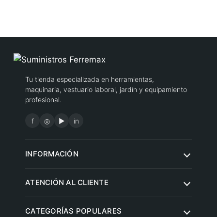
Tu tienda especializada en herramientas,
maquinaria, vestuario laboral, jardín y equipamiento
profesional.
f
◎
▶
in
INFORMACIÓN
Quiénes somos
ATENCIÓN AL CLIENTE
Condiciones de compra
Contacto
CATEGORÍAS POPULARES
Aviso legal