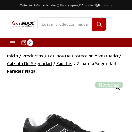
Saltar
Envíos 2-5 días habíles
Pago seguro
Atención
Empresas
al
contenido
[fibosearch]
0
Inicio
/
Productos
/
Equipos De Protección Y Vestuario
/
Calzado De Seguridad
/
Zapatos
/
Zapatilla Seguridad
Paredes Nadal
Novedad