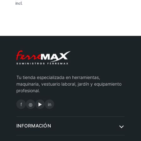
de
incl.
precios:
desde
18,39 €
hasta
18,40 €
Tu tienda especializada en herramientas,
maquinaria, vestuario laboral, jardín y equipamiento
profesional.
f
◎
▶
in
INFORMACIÓN
Quiénes somos