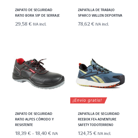
ZAPATO DE SEGURIDAD
ZAPATILLA DE TRABAJO
RATIO BORA S1P DE SERRAJE
SPARCO WILLEN DEPORTIVA
29,58
€
78,62
€
IVA incl.
IVA incl.
¡Envio gratis!
ZAPATO DE SEGURIDAD
ZAPATILLA DE SEGURIDAD
RATIO ALPES CÓMODO Y
REEBOK FE4 ADVENTURE
RESISTENTE
SAFETY TODOTERRENO
Rango
18,39
€
-
18,40
€
124,75
€
IVA
IVA incl.