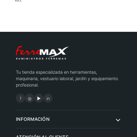
de
incl.
precios:
desde
41,33 €
hasta
46,84 €
Tu tienda especializada en herramientas,
maquinaria, vestuario laboral, jardín y equipamiento
profesional.
f
◎
▶
in
INFORMACIÓN
Quiénes somos