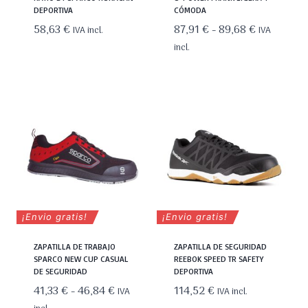
DEPORTIVA
CÓMODA
Rango
58,63
€
87,91
€
-
89,68
€
IVA incl.
IVA
de
incl.
precios:
desde
87,91 €
hasta
89,68 €
¡Envio gratis!
¡Envio gratis!
ZAPATILLA DE TRABAJO
ZAPATILLA DE SEGURIDAD
SPARCO NEW CUP CASUAL
REEBOK SPEED TR SAFETY
DE SEGURIDAD
DEPORTIVA
Rango
41,33
€
-
46,84
€
114,52
€
IVA
IVA incl.