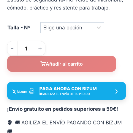
cómodo, práctico y resistente para trabajo.
Talla - Nº
Zapato
de
Añadir al carrito
seguridad
RATIO
Teide
›
PAGA AHORA CON BIZUM
de
🚚 AGILIZA EL ENVÍO DE TU PEDIDO
microfibra
cantidad
¡Envío gratuito en pedidos superiores a 59€!
🚚 AGILIZA EL ENVÍO PAGANDO CON BIZUM
🚚