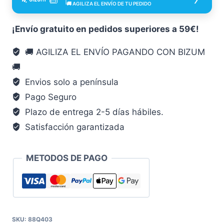
250
🚚 AGILIZA EL ENVÍO DE TU PEDIDO
L
Xylazel
¡Envío gratuito en pedidos superiores a 59€!
250
🚚 AGILIZA EL ENVÍO PAGANDO CON BIZUM
L
🚚
250
M
Envios solo a península
protector
Pago Seguro
madera
Plazo de entrega 2-5 días hábiles.
cantidad
Satisfacción garantizada
METODOS DE PAGO
SKU:
88Q403