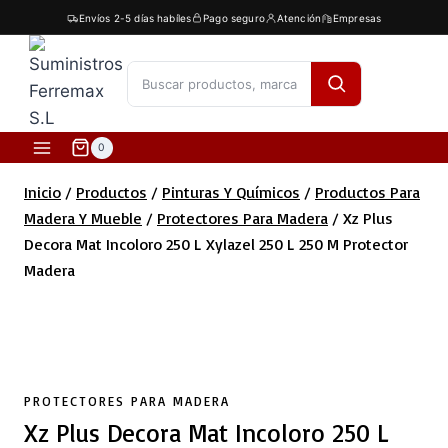
Saltar
Envíos 2-5 días habíles
Pago seguro
Atención
Empresas
al
contenido
[fibosearch]
0
Inicio
/
Productos
/
Pinturas Y Químicos
/
Productos Para
Madera Y Mueble
/
Protectores Para Madera
/
Xz Plus
Decora Mat Incoloro 250 L Xylazel 250 L 250 M Protector
Madera
PROTECTORES PARA MADERA
Xz Plus Decora Mat Incoloro 250 L