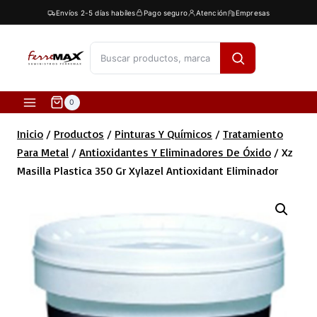
Saltar
Envíos 2-5 días habíles
Pago seguro
Atención
Empresas
al
contenido
[fibosearch]
0
Inicio
/
Productos
/
Pinturas Y Químicos
/
Tratamiento
Para Metal
/
Antioxidantes Y Eliminadores De Óxido
/
Xz
Masilla Plastica 350 Gr Xylazel Antioxidant Eliminador