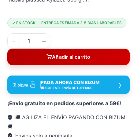
✓ EN STOCK — ENTREGA ESTIMADA 2-5 DÍAS LABORABLES
XZ
Masilla
Añadir al carrito
Plastica
350
GR
›
PAGA AHORA CON BIZUM
Xylazel
🚚 AGILIZA EL ENVÍO DE TU PEDIDO
antioxidant
eliminador
¡Envío gratuito en pedidos superiores a 59€!
cantidad
🚚 AGILIZA EL ENVÍO PAGANDO CON BIZUM
🚚
Envios solo a península